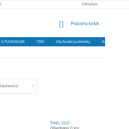
OBNÍCH ÚDAJŮ
Přihlášení
NÁKUPNÍ
Prázdný košík
KOŠÍK
Y S PLEXISKLEM
TRIX
Obchodní podmínky
Kontakty
íslušenství
THIEL 2521
Objednáno
(1 ks)