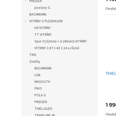
PREISER
postavy G
Flexib
BACHMANN
VITRÍNY S PLEXISKLEM
H0 VITRÍNY
TT VITRÍNY
Spur 0 (32mm) + G (45mm) VITRÍNY
VITRINY 1:87 1:43 1:24 a různé
TRIX
Značky
BACHMANN
THIE
LGB
MASSOTH
PIKO
POLA G
PREISER
1 9
THIEL-GLEIS
Flexib
TRAIN LINE 45