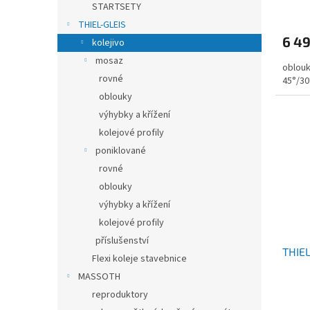
STARTSETY
THIEL-GLEIS
6 4
kolejivo
mosaz
oblouk
rovné
45°/30
oblouky
výhybky a křížení
kolejové profily
poniklované
rovné
oblouky
výhybky a křížení
kolejové profily
příslušenství
THIEL
Flexi koleje stavebnice
MASSOTH
reproduktory