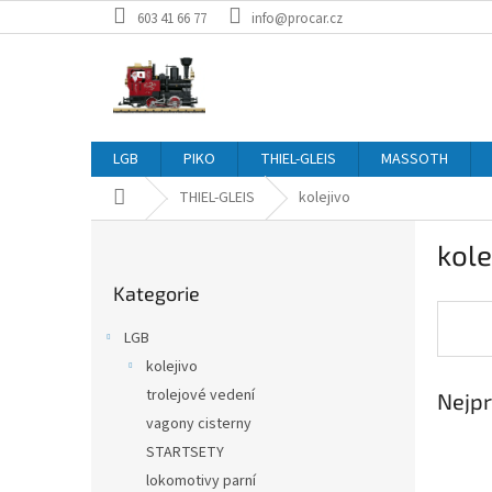
Přejít
603 41 66 77
info@procar.cz
na
obsah
LGB
PIKO
THIEL-GLEIS
MASSOTH
Domů
THIEL-GLEIS
kolejivo
P
kole
o
Přeskočit
s
Kategorie
kategorie
t
r
LGB
a
kolejivo
n
trolejové vedení
Nejpr
n
í
vagony cisterny
p
STARTSETY
a
lokomotivy parní