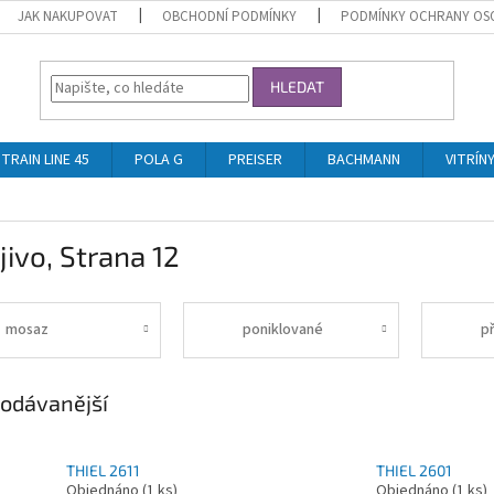
JAK NAKUPOVAT
OBCHODNÍ PODMÍNKY
PODMÍNKY OCHRANY OS
HLEDAT
TRAIN LINE 45
POLA G
PREISER
BACHMANN
VITRÍN
jivo
, Strana 12
mosaz
poniklované
př
odávanější
THIEL 2611
THIEL 2601
Objednáno
(1 ks)
Objednáno
(1 ks)