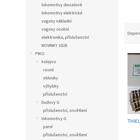
n
lokomotivy dieselové
e
lokomotivy elektrické
l
vagony nákladní
Ř
vagony osobní
a
Dopor
elektronika, příslušenství
z
NOVINKY 2026
e
V
n
PIKO
ý
í
kolejivo
p
p
rovné
i
r
oblouky
s
o
výhybky
p
d
r
u
příslušenství
o
k
budovy G
d
t
příslušenství, osvětlení
u
ů
lokomotivy G
THIEL
k
parní
t
příslušenství, osvětlení
ů