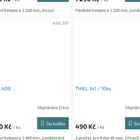
ilní kolejnice 1.200 mm, mosaz
Flexibilní kolejnice 1.200 mm, poni
Kód:
597
L 408
THIEL 141 / 10ks
Objednáno
(1 ks)
Objedn
Do košíku
Do
90 Kč
490 Kč
/ ks
/ ks
ilní kolejnice 2.400 mm, poniklovaná
3-pražec pro kolej 45 mm, 10 kusů