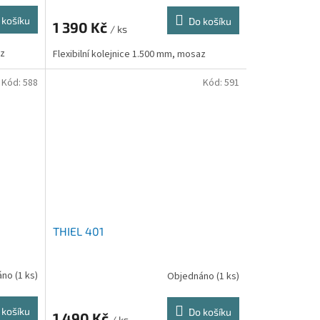
 košíku
Do košíku
1 390 Kč
/ ks
az
Flexibilní kolejnice 1.500 mm, mosaz
Kód:
588
Kód:
591
THIEL 401
áno
(1 ks)
Objednáno
(1 ks)
 košíku
Do košíku
1 490 Kč
/ ks