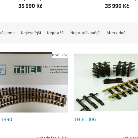
35 990 Kč
35 990 Kč
učujeme
Nejlevnější
Nejdražší
Nejprodávanější
Abecedně
Kód:
262
 1890
THIEL 106