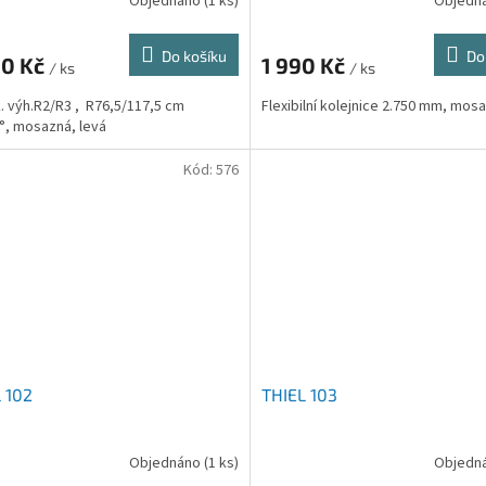
Objednáno
(1 ks)
Objedn
Do košíku
Do
90 Kč
1 990 Kč
/ ks
/ ks
. výh.R2/R3 , R76,5/117,5 cm
Flexibilní kolejnice 2.750 mm, mos
°, mosazná, levá
Kód:
576
 102
THIEL 103
Objednáno
(1 ks)
Objedn