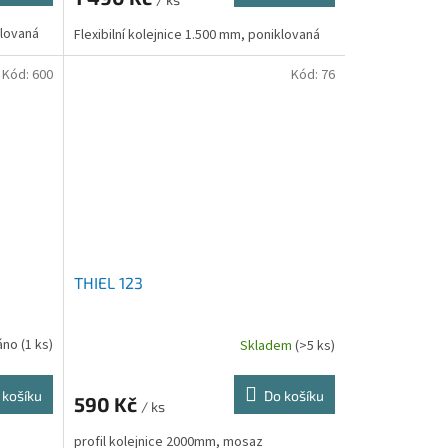
klovaná
Flexibilní kolejnice 1.500 mm, poniklovaná
Kód:
600
Kód:
76
THIEL 123
áno
(1 ks)
Skladem
(>5 ks)
 košíku
Do košíku
590 Kč
/ ks
profil kolejnice 2000mm, mosaz