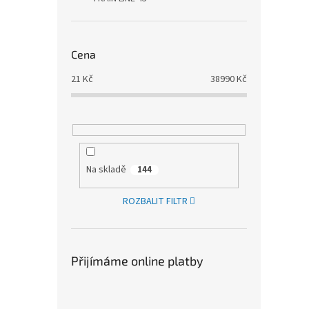
Cena
21
Kč
38990
Kč
Na skladě
144
ROZBALIT FILTR
Přijímáme online platby