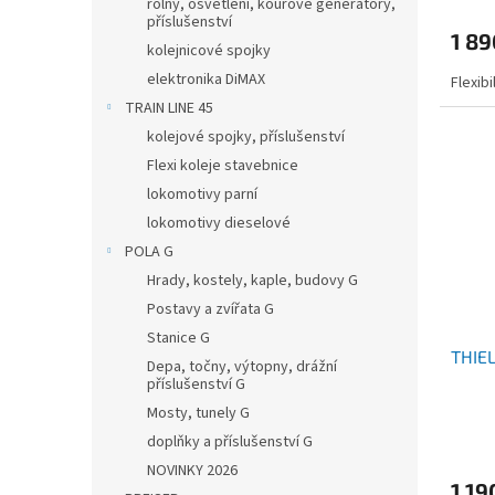
rolny, osvětlení, kouřové generátory,
příslušenství
1 8
kolejnicové spojky
elektronika DiMAX
Flexib
TRAIN LINE 45
kolejové spojky, příslušenství
Flexi koleje stavebnice
lokomotivy parní
lokomotivy dieselové
POLA G
Hrady, kostely, kaple, budovy G
Postavy a zvířata G
Stanice G
THIEL
Depa, točny, výtopny, drážní
příslušenství G
Mosty, tunely G
doplňky a příslušenství G
NOVINKY 2026
1 19