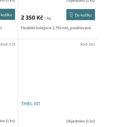
áno
(1 ks)
Objednáno
(1 ks)
 košíku
Do košíku
2 350 Kč
/ ks
az
Flexibilní kolejnice 2.750 mm, poniklovaná
Kód:
579
Kód:
582
THIEL 101
áno
(1 ks)
Objednáno
(1 ks)