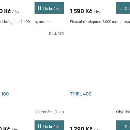
Do košíku
Do
90 Kč
1 590 Kč
/ ks
/ ks
ilní kolejnice 2.400 mm, mosaz
Flexibilní kolejnice 2.000 mm, mos
Kód:
585
 100
THIEL 400
Objednáno
(1 ks)
Objedn
Do košíku
Do
0 Kč
1 290 Kč
/ ks
/ ks