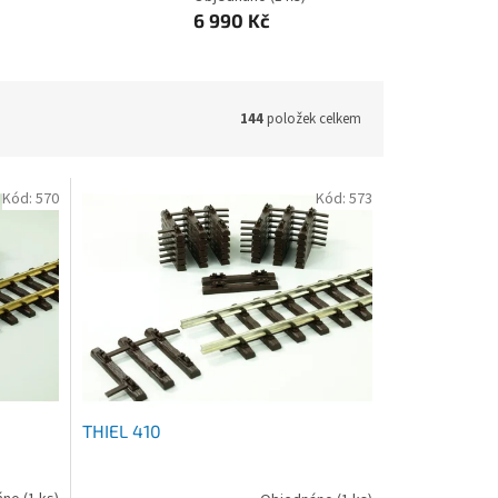
6 990 Kč
144
položek celkem
Kód:
570
Kód:
573
THIEL 410