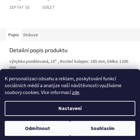
ZEPTAT SE
SDÍLET
Popis
Diskuze
Detailní popis produktu
výhybka poniklovaná, 15° , Rozteč kolejnic: 185 mm, Délka: 1200
mm
K personalizaci obsahu a reklam, poskytování funkcí
sociálních médií a analýze naší návštěvnosti využíváme
Z
soubory cookies. Více informací
zde
.
á
Vytvořil Shoptet
p
Nastavení
a
t
Copyright 2026
PROCAR.CZ
. Všechna práva vyhrazena.
Upravit
í
Odmítnout
Souhlasím
nastavení cookies