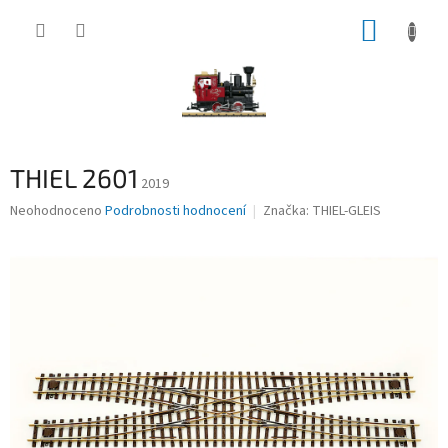
Přejít
NÁKUP
na
obsah
KOŠÍK
THIEL 2601
2019
Průměrné
Neohodnoceno
Podrobnosti hodnocení
Značka:
THIEL-GLEIS
hodnocení
produktu
je
0,0
z
5
hvězdiček.