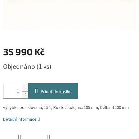
35 990 Kč
Měrná
Objednáno
(1 ks)
cena:
Přidat do košíku
výhybka poniklovaná, 15° , Rozteč kolejnic: 185 mm, Délka: 1200 mm
Detailní informace