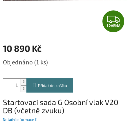
Z
ZDARMA
D
A
10 890 Kč
R
Měrná
Objednáno
(1 ks)
cena:
M
A
Přidat do košíku
Startovací sada G Osobní vlak V20
DB (včetně zvuku)
Detailní informace