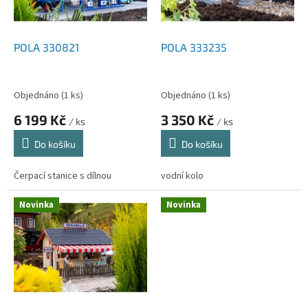
p
r
o
d
POLA 330821
POLA 333235
u
k
t
Objednáno
(1 ks)
Objednáno
(1 ks)
ů
6 199 Kč
3 350 Kč
/ ks
/ ks
Do košíku
Do košíku
Čerpací stanice s dílnou
vodní kolo
Novinka
Novinka