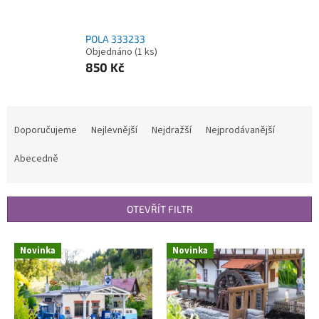
POLA 333233
Objednáno
(1 ks)
850 Kč
Ř
a
Doporučujeme
Nejlevnější
Nejdražší
Nejprodávanější
z
e
Abecedně
n
í
p
OTEVŘÍT FILTR
r
o
V
Novinka
Novinka
d
ý
u
p
k
i
t
s
ů