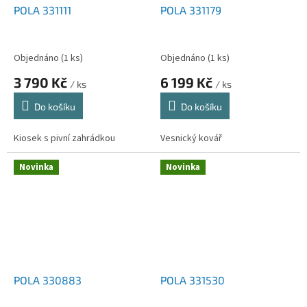
POLA 331111
POLA 331179
Objednáno
(1 ks)
Objednáno
(1 ks)
3 790 Kč
6 199 Kč
/ ks
/ ks
Do košíku
Do košíku
Kiosek s pivní zahrádkou
Vesnický kovář
Novinka
Novinka
POLA 330883
POLA 331530