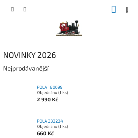
Přejít
NÁKUP
na
obsah
KOŠÍK
NOVINKY 2026
Nejprodávanější
POLA 180699
Objednáno
(1 ks)
2 990 Kč
POLA 333234
Objednáno
(1 ks)
660 Kč