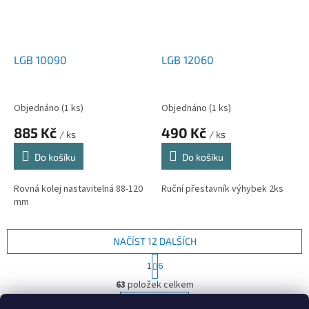
LGB 10090
LGB 12060
Objednáno
(1 ks)
Objednáno
(1 ks)
885 Kč
490 Kč
/ ks
/ ks
Do košíku
Do košíku
Rovná kolej nastavitelná 88-120
Ruční přestavník výhybek 2ks
mm
NAČÍST 12 DALŠÍCH
S
1
6
t
O
r
63
položek celkem
v
á
l
NAHORU
n