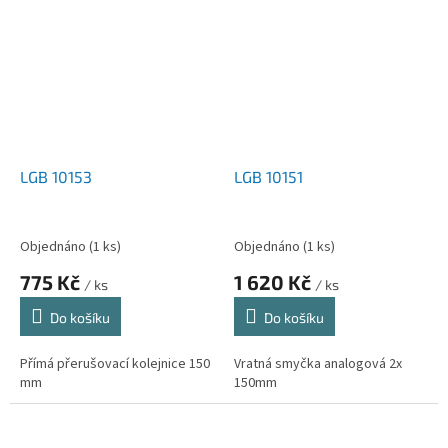
LGB 10153
LGB 10151
Objednáno
(1 ks)
Objednáno
(1 ks)
775 Kč
1 620 Kč
/ ks
/ ks
Do košíku
Do košíku
Přímá přerušovací kolejnice 150
Vratná smyčka analogová 2x
mm
150mm