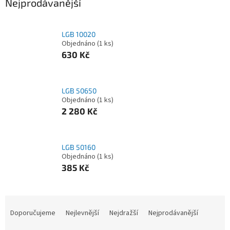
Nejprodávanější
LGB 10020
Objednáno
(1 ks)
630 Kč
LGB 50650
Objednáno
(1 ks)
2 280 Kč
LGB 50160
Objednáno
(1 ks)
385 Kč
Ř
a
Doporučujeme
Nejlevnější
Nejdražší
Nejprodávanější
z