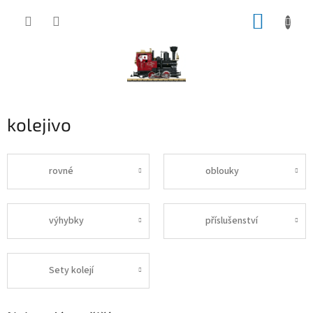
Přejít
NÁKUP
na
obsah
KOŠÍK
kolejivo
rovné
oblouky
výhybky
příslušenství
Sety kolejí