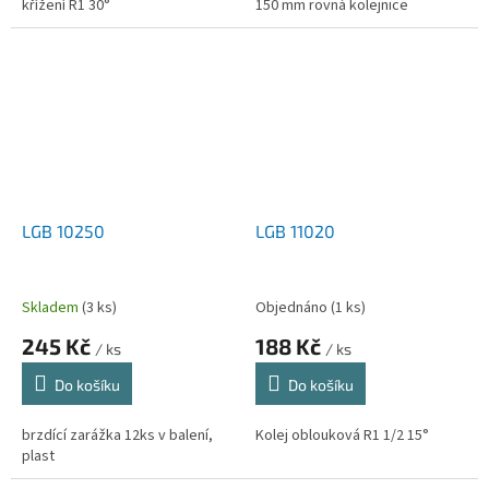
křížení R1 30°
150 mm rovná kolejnice
LGB 10250
LGB 11020
Skladem
(3 ks)
Objednáno
(1 ks)
245 Kč
188 Kč
/ ks
/ ks
Do košíku
Do košíku
brzdící zarážka 12ks v balení,
Kolej oblouková R1 1/2 15°
plast