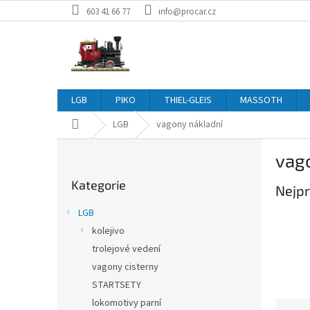
Přejít
603 41 66 77
info@procar.cz
na
obsah
LGB
PIKO
THIEL-GLEIS
MASSOTH
Domů
LGB
vagony nákladní
P
vag
o
Přeskočit
s
Kategorie
kategorie
Nejpr
t
r
LGB
a
kolejivo
n
trolejové vedení
n
í
vagony cisterny
p
STARTSETY
a
lokomotivy parní
Ř