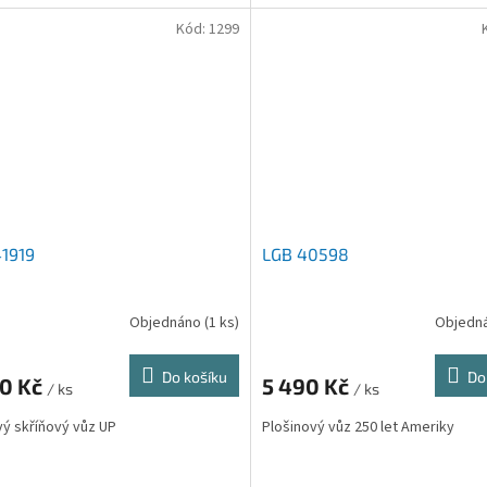
Kód:
1299
1919
LGB 40598
Objednáno
(1 ks)
Objedn
Do košíku
Do
90 Kč
5 490 Kč
/ ks
/ ks
ý skříňový vůz UP
Plošinový vůz 250 let Ameriky