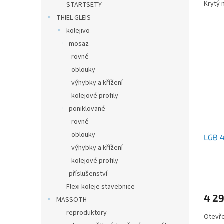
Krytý 
STARTSETY
THIEL-GLEIS
kolejivo
mosaz
rovné
oblouky
výhybky a křížení
kolejové profily
poniklované
rovné
oblouky
LGB 
výhybky a křížení
kolejové profily
příslušenství
Flexi koleje stavebnice
4 2
MASSOTH
reproduktory
Otevře