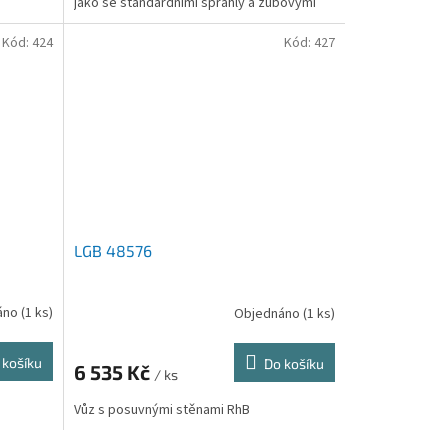
jako se standardními spřáhly a zubovými
spojkami.Délka cca...
Kód:
424
Kód:
427
LGB 48576
áno
(1 ks)
Objednáno
(1 ks)
 košíku
Do košíku
6 535 Kč
/ ks
Vůz s posuvnými stěnami RhB