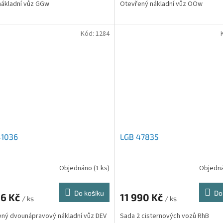
nákladní vůz GGw
Otevřený nákladní vůz OOw
Kód:
1284
41036
LGB 47835
Objednáno
(1 ks)
Objedn
Do košíku
Do
96 Kč
11 990 Kč
/ ks
/ ks
ný dvounápravový nákladní vůz DEV
Sada 2 cisternových vozů RhB