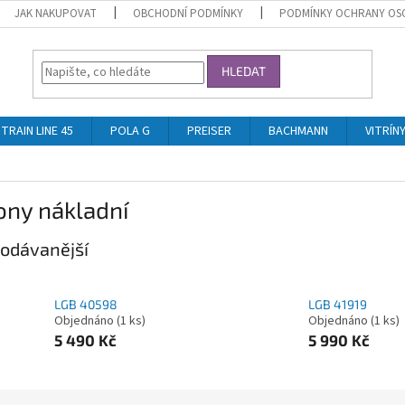
JAK NAKUPOVAT
OBCHODNÍ PODMÍNKY
PODMÍNKY OCHRANY OS
HLEDAT
TRAIN LINE 45
POLA G
PREISER
BACHMANN
VITRÍN
ony nákladní
odávanější
LGB 40598
LGB 41919
Objednáno
(1 ks)
Objednáno
(1 ks)
5 490 Kč
5 990 Kč