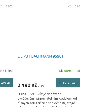
Kód:
1302
Kód:
136
LILIPUT BACHMANN 95901
áno
(1 ks)
Skladem
(1 ks)
 košíku
Do košíku
2 490 Kč
/ ks
LILIPUT 95901 Vůz je dodáván s
vyvýšenými, připevnitelnými cedulemi od
různých železničních společností, stejně