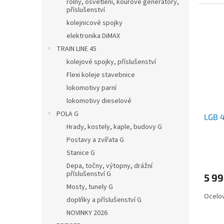
rolny, osvětlení, kouřové generátory,
příslušenství
kolejnicové spojky
elektronika DiMAX
TRAIN LINE 45
kolejové spojky, příslušenství
Flexi koleje stavebnice
lokomotivy parní
lokomotivy dieselové
POLA G
LGB 4
Hrady, kostely, kaple, budovy G
Postavy a zvířata G
Stanice G
Depa, točny, výtopny, drážní
příslušenství G
5 9
Mosty, tunely G
Ocelov
doplňky a příslušenství G
NOVINKY 2026