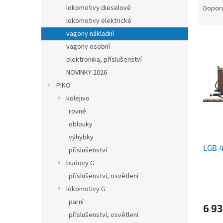
n
a
lokomotivy dieselové
Dopor
e
z
lokomotivy elektrické
l
e
vagony nákladní
V
n
vagony osobní
ý
í
elektronika, příslušenství
p
p
i
r
NOVINKY 2026
s
o
PIKO
p
d
kolejivo
r
u
rovné
o
k
oblouky
d
t
výhybky
u
ů
LGB 
k
příslušenství
t
budovy G
ů
příslušenství, osvětlení
lokomotivy G
parní
6 9
příslušenství, osvětlení