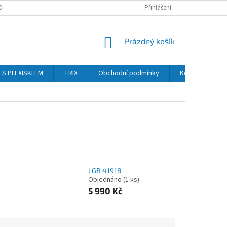
OBNÍCH ÚDAJŮ
Přihlášení
NÁKUPNÍ
Prázdný košík
KOŠÍK
Y S PLEXISKLEM
TRIX
Obchodní podmínky
Kontakty
LGB 41918
Objednáno
(1 ks)
5 990 Kč