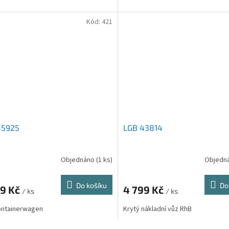
Kód:
421
45925
LGB 43814
Objednáno
(1 ks)
Objedn
Do košíku
Do
29 Kč
4 799 Kč
/ ks
/ ks
ontainerwagen
Krytý nákladní vůz RhB