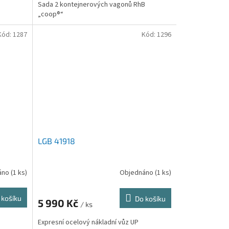
Sada 2 kontejnerových vagonů RhB
„coop®“
Kód:
1287
Kód:
1296
LGB 41918
áno
(1 ks)
Objednáno
(1 ks)
 košíku
Do košíku
5 990 Kč
/ ks
Expresní ocelový nákladní vůz UP