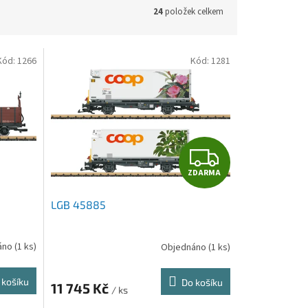
24
položek celkem
Kód:
1266
Kód:
1281
Z
ZDARMA
D
LGB 45885
A
R
áno
(1 ks)
Objednáno
(1 ks)
M
 košíku
Do košíku
11 745 Kč
/ ks
A