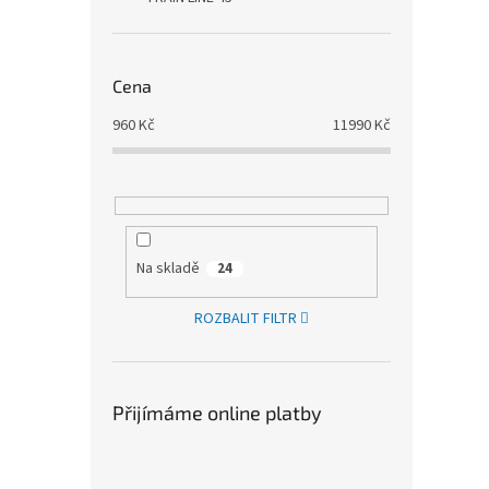
Cena
960
Kč
11990
Kč
Na skladě
24
ROZBALIT FILTR
Přijímáme online platby