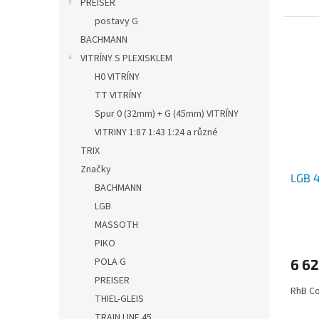
PREISER
postavy G
BACHMANN
VITRÍNY S PLEXISKLEM
H0 VITRÍNY
TT VITRÍNY
Spur 0 (32mm) + G (45mm) VITRÍNY
VITRINY 1:87 1:43 1:24 a různé
TRIX
Značky
LGB 
BACHMANN
LGB
MASSOTH
PIKO
POLA G
6 6
PREISER
RhB C
THIEL-GLEIS
TRAIN LINE 45