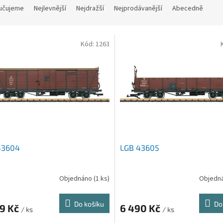
učujeme
Nejlevnější
Nejdražší
Nejprodávanější
Abecedně
Kód:
1263
43604
LGB 43605
Objednáno
(1 ks)
Objedn
Do košíku
Do
39 Kč
6 490 Kč
/ ks
/ ks