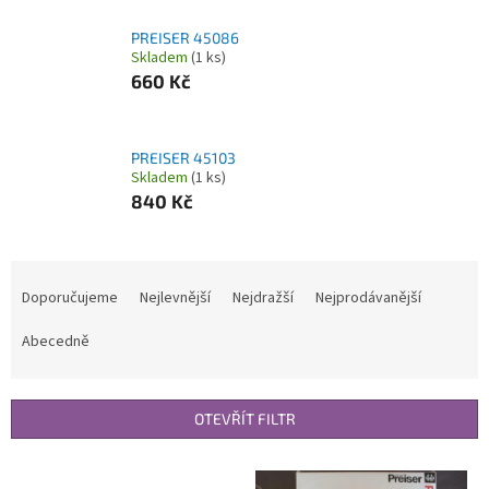
PREISER 45086
Skladem
(1 ks)
660 Kč
PREISER 45103
Skladem
(1 ks)
840 Kč
Ř
a
Doporučujeme
Nejlevnější
Nejdražší
Nejprodávanější
z
e
Abecedně
n
í
p
OTEVŘÍT FILTR
r
o
V
d