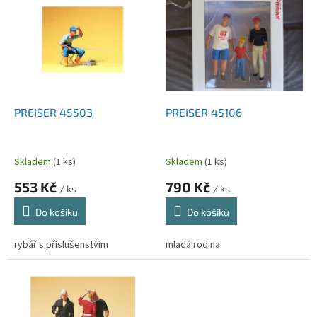
ý
u
p
k
i
t
s
ů
p
r
o
d
PREISER 45503
PREISER 45106
u
k
t
Skladem
(1 ks)
Skladem
(1 ks)
ů
553 Kč
790 Kč
/ ks
/ ks
Do košíku
Do košíku
rybář s příslušenstvím
mladá rodina