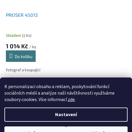
PREISER 45013
Skladem
(1 ks)
1 014 Kč
/ ks
Do košíku
fotograf a koupající
5
položek celkem
O
K personalizaci obsahu a reklam, poskytování funkcí
v
sociálních médií a analýze naší návštěvnosti využíváme
l
Z
soubory cookies. Více informací
zde
.
á
á
d
Vytvořil Shoptet
p
a
Nastavení
a
c
t
í
Copyright 2026
PROCAR.CZ
. Všechna práva vyhrazena.
Upravit
í
p