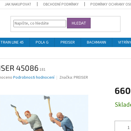
JAK NAKUPOVAT
OBCHODNÍ PODMÍNKY
PODMÍNKY OCHRANY OS
HLEDAT
TRAIN LINE 45
POLA G
PREISER
BACHMANN
VITRÍN
ISER 45086
181
né
noceno
Podrobnosti hodnocení
Značka:
PREISER
ní
660
u
Měrná
Skla
cena:
ek.