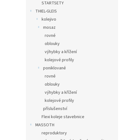
STARTSETY
THIEL-GLEIS
kolejivo
mosaz
rovné
oblouky
výhybky a křížení
kolejové profily
poniklované
rovné
oblouky
výhybky a křížení
kolejové profily
příslušenství
Flexi koleje stavebnice
MASSOTH
reproduktory