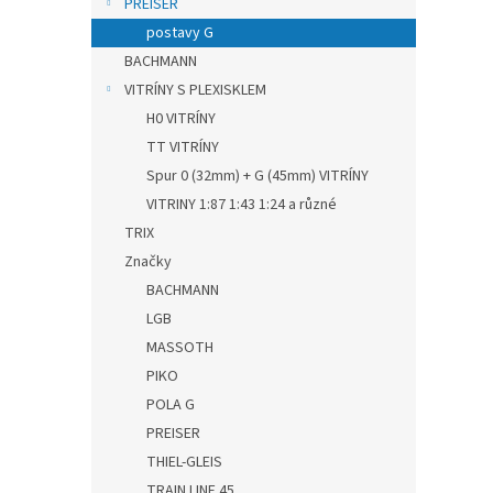
PREISER
postavy G
BACHMANN
VITRÍNY S PLEXISKLEM
H0 VITRÍNY
TT VITRÍNY
Spur 0 (32mm) + G (45mm) VITRÍNY
VITRINY 1:87 1:43 1:24 a různé
TRIX
Značky
BACHMANN
LGB
MASSOTH
PIKO
POLA G
PREISER
THIEL-GLEIS
TRAIN LINE 45