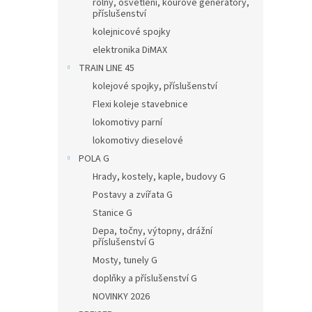
rolny, osvětlení, kouřové generátory,
příslušenství
kolejnicové spojky
elektronika DiMAX
TRAIN LINE 45
kolejové spojky, příslušenství
Flexi koleje stavebnice
lokomotivy parní
lokomotivy dieselové
POLA G
Hrady, kostely, kaple, budovy G
Postavy a zvířata G
Stanice G
Depa, točny, výtopny, drážní
příslušenství G
Mosty, tunely G
doplňky a příslušenství G
NOVINKY 2026