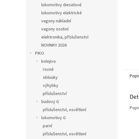
n
lokomotivy dieselové
e
lokomotivy elektrické
l
vagony nákladní
vagony osobní
elektronika, příslušenství
NOVINKY 2026
PIKO
kolejivo
rovné
Popi
oblouky
výhybky
příslušenství
Det
budovy G
Popi
příslušenství, osvětlení
lokomotivy G
parní
příslušenství, osvětlení