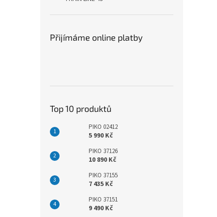
Přijímáme online platby
Top 10 produktů
PIKO 02412
5 990 Kč
PIKO 37126
10 890 Kč
PIKO 37155
7 435 Kč
PIKO 37151
9 490 Kč