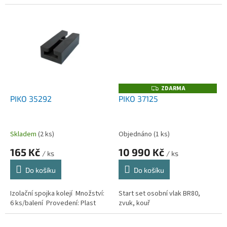
ZDARMA
Z
D
PIKO 35292
PIKO 37125
A
R
M
A
Skladem
(2 ks)
Objednáno
(1 ks)
165 Kč
10 990 Kč
/ ks
/ ks
Do košíku
Do košíku
Izolační spojka kolejí Množství:
Start set osobní vlak BR80,
6 ks/balení Provedení: Plast
zvuk, kouř