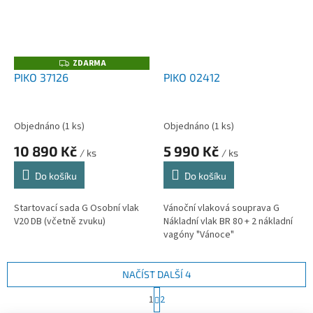
ZDARMA
Z
D
PIKO 37126
PIKO 02412
A
R
M
A
Objednáno
(1 ks)
Objednáno
(1 ks)
10 890 Kč
5 990 Kč
/ ks
/ ks
Do košíku
Do košíku
Startovací sada G Osobní vlak
Vánoční vlaková souprava G
V20 DB (včetně zvuku)
Nákladní vlak BR 80 + 2 nákladní
vagóny "Vánoce"
NAČÍST DALŠÍ 4
S
1
2
t
O