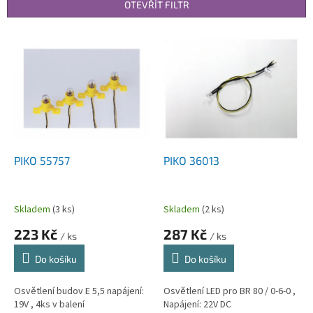
p
OTEVŘÍT FILTR
r
o
V
d
ý
u
p
k
i
t
s
ů
p
r
o
d
PIKO 55757
PIKO 36013
u
k
t
Skladem
(3 ks)
Skladem
(2 ks)
ů
223 Kč
287 Kč
/ ks
/ ks
Do košíku
Do košíku
Osvětlení budov E 5,5 napájení:
Osvětlení LED pro BR 80 / 0-6-0 ,
19V , 4ks v balení
Napájení: 22V DC