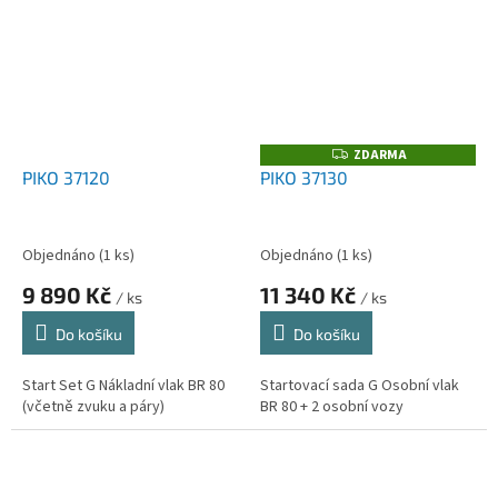
ZDARMA
Z
D
PIKO 37120
PIKO 37130
A
R
M
A
Objednáno
(1 ks)
Objednáno
(1 ks)
9 890 Kč
11 340 Kč
/ ks
/ ks
Do košíku
Do košíku
Start Set G Nákladní vlak BR 80
Startovací sada G Osobní vlak
(včetně zvuku a páry)
BR 80 + 2 osobní vozy