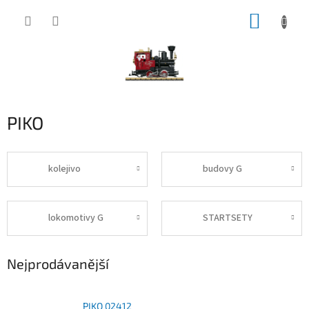
Přejít
NÁKUP
na
obsah
KOŠÍK
PIKO
kolejivo
budovy G
lokomotivy G
STARTSETY
Nejprodávanější
PIKO 02412