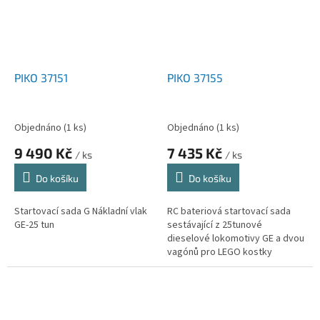
PIKO 37151
PIKO 37155
Objednáno
(1 ks)
Objednáno
(1 ks)
9 490 Kč
7 435 Kč
/ ks
/ ks
Do košíku
Do košíku
Startovací sada G Nákladní vlak
RC bateriová startovací sada
GE-25 tun
sestávající z 25tunové
dieselové lokomotivy GE a dvou
vagónů pro LEGO kostky