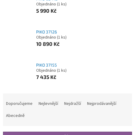
Objednáno
(1 ks)
5 990 Kč
PIKO 37126
Objednáno
(1 ks)
10 890 Kč
PIKO 37155
Objednáno
(1 ks)
7 435 Kč
Ř
a
Doporučujeme
Nejlevnější
Nejdražší
Nejprodávanější
z
e
Abecedně
n
í