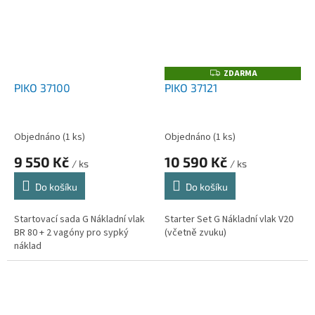
ZDARMA
Z
D
PIKO 37100
PIKO 37121
A
R
M
A
Objednáno
(1 ks)
Objednáno
(1 ks)
9 550 Kč
10 590 Kč
/ ks
/ ks
Do košíku
Do košíku
Startovací sada G Nákladní vlak
Starter Set G Nákladní vlak V20
BR 80 + 2 vagóny pro sypký
(včetně zvuku)
náklad