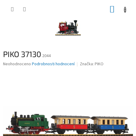
Přejít
NÁKUP
na
obsah
KOŠÍK
PIKO 37130
2044
Průměrné
Neohodnoceno
Podrobnosti hodnocení
Značka:
PIKO
hodnocení
produktu
je
0,0
z
5
hvězdiček.