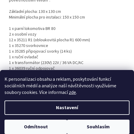
povětrnostním vlivům“.
Základní plocha: 130 x 130 cm
Minimální plocha pro instalaci: 150 x 150 cm
1 x parní lokomotiva BR 80
2 x osobní vozy
12 x 35211 R1 (obloukovitá plocha R1 600 mm)
1 x 35270 svorkovnice
1 x 35285 připojovací svorky (14 ks)
1 x ruční ovladač
1 x transformátor (230V) 22V / 36 VA DC/AC
1 x 36039 ruční odpojovač
K personalizaci obsahu a reklam, poskytování funkcí
sociálních médií a analýze naší návštěvnosti využíváme
Z
soubory cookies. Více informací
zde
.
á
Vytvořil Shoptet
p
Nastavení
a
t
Copyright 2026
PROCAR.CZ
. Všechna práva vyhrazena.
Upravit
í
Odmítnout
Souhlasím
nastavení cookies