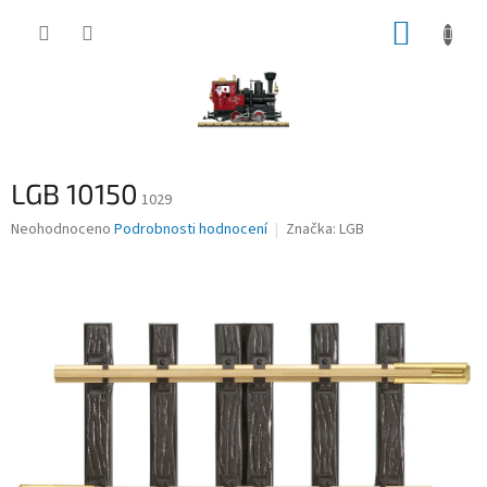
Přejít
NÁKUP
na
obsah
KOŠÍK
LGB 10150
1029
Průměrné
Neohodnoceno
Podrobnosti hodnocení
Značka:
LGB
hodnocení
produktu
je
0,0
z
5
hvězdiček.