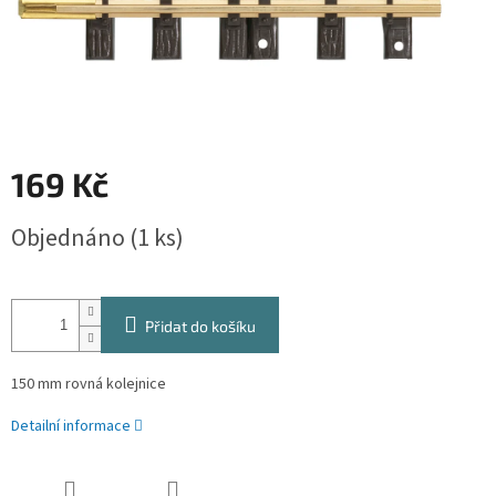
169 Kč
Měrná
Objednáno
(1 ks)
cena:
Přidat do košíku
150 mm rovná kolejnice
Detailní informace