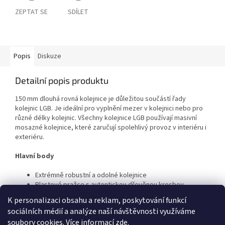
ZEPTAT SE
SDÍLET
Popis
Diskuze
Detailní popis produktu
150 mm dlouhá rovná kolejnice je důležitou součástí řady
kolejnic LGB. Je ideální pro vyplnění mezer v kolejnici nebo pro
různé délky kolejnic. Všechny kolejnice LGB používají masivní
mosazné kolejnice, které zaručují spolehlivý provoz v interiéru i
exteriéru.
Hlavní body
Extrémně robustní a odolné kolejnice
Plastové pražce s autentickou dřevěnou kresbou
K personalizaci obsahu a reklam, poskytování funkcí
sociálních médií a analýze naší návštěvnosti využíváme
Z
soubory cookies. Více informací
zde
.