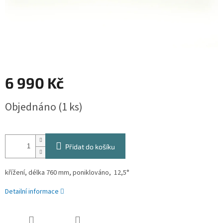
6 990 Kč
Měrná
Objednáno
(1 ks)
cena:
Přidat do košíku
křížení, délka 760 mm, poniklováno, 12,5°
Detailní informace