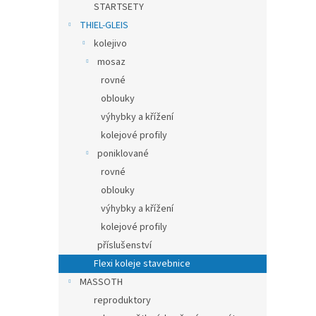
STARTSETY
THIEL-GLEIS
kolejivo
mosaz
rovné
oblouky
výhybky a křížení
kolejové profily
poniklované
rovné
oblouky
výhybky a křížení
kolejové profily
příslušenství
Flexi koleje stavebnice
MASSOTH
reproduktory