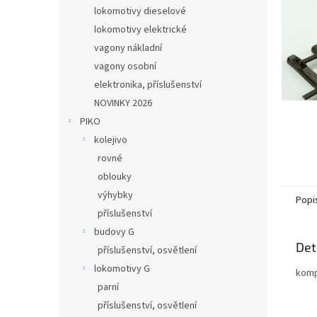
n
lokomotivy dieselové
e
lokomotivy elektrické
l
vagony nákladní
vagony osobní
elektronika, příslušenství
NOVINKY 2026
PIKO
kolejivo
rovné
oblouky
výhybky
Popi
příslušenství
budovy G
Det
příslušenství, osvětlení
lokomotivy G
komp
parní
příslušenství, osvětlení