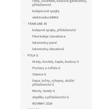
rolny, osvětlení, kouřové generátory,
příslušenství
kolejnicové spojky
elektronika DiMAX
TRAIN LINE 45
kolejové spojky, příslušenství
Flexi koleje stavebnice
lokomotivy parní
lokomotivy dieselové
POLA G
Hrady, kostely, kaple, budovy G
Postavy a zvířata G
Stanice G
Depa, točny, výtopny, drážní
příslušenství G
Mosty, tunely G
doplňky a příslušenství G
NOVINKY 2026