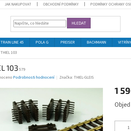
JAK NAKUPOVAT
OBCHODNÍ PODMÍNKY
PODMÍNKY OCHRANY OS
HLEDAT
TRAIN LINE 45
POLA G
PREISER
BACHMANN
VITRÍN
THIEL 103
L 103
579
né
noceno
Podrobnosti hodnocení
Značka:
THIEL-GLEIS
ní
1 59
u
Měrná
Obje
cena:
ek.