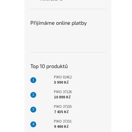
Přijímáme online platby
Top 10 produktů
PIKO 02412
5 990 Kč
PIKO 37126
10 890 Kč
PIKO 37155
7 435 Kč
PIKO 37151
9 490 Kč