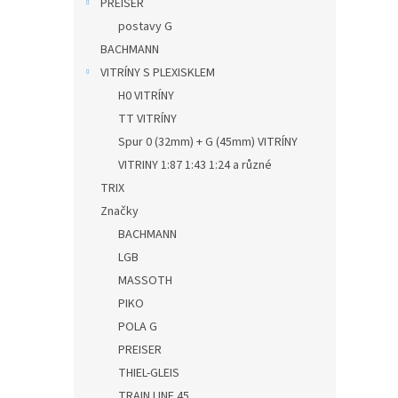
PREISER
postavy G
BACHMANN
VITRÍNY S PLEXISKLEM
H0 VITRÍNY
TT VITRÍNY
Spur 0 (32mm) + G (45mm) VITRÍNY
VITRINY 1:87 1:43 1:24 a různé
TRIX
Značky
BACHMANN
LGB
MASSOTH
PIKO
POLA G
PREISER
THIEL-GLEIS
TRAIN LINE 45