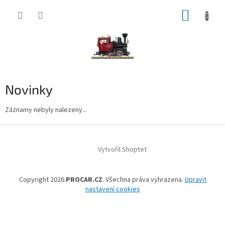
Přejít
NÁKUP
na
obsah
KOŠÍK
Novinky
Záznamy nebyly nalezeny...
Z
á
Vytvořil Shoptet
p
a
t
Copyright 2026
PROCAR.CZ
. Všechna práva vyhrazena.
Upravit
í
nastavení cookies