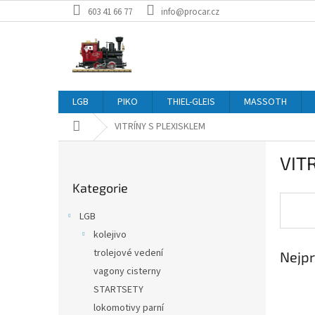
Přejít
603 41 66 77
info@procar.cz
na
obsah
LGB
PIKO
THIEL-GLEIS
MASSOTH
Domů
VITRÍNY S PLEXISKLEM
P
VIT
o
Přeskočit
s
Kategorie
kategorie
t
r
LGB
a
kolejivo
n
trolejové vedení
Nejpr
n
í
vagony cisterny
p
STARTSETY
a
lokomotivy parní