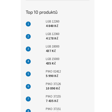
Top 10 produktů
LGB 12260
4 840 Kč
LGB 12360
4 178 Kč
LGB 18000
437 Kč
LGB 15000
435 Kč
PIKO 02412
5 990 Kč
PIKO 37126
10 890 Kč
PIKO 37155
7 435 Kč
PIKO 37151