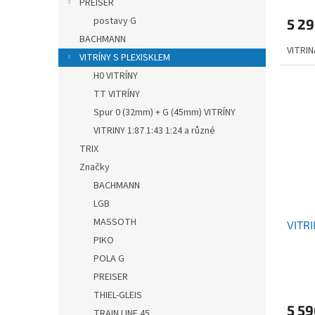
PREISER
postavy G
5 2
BACHMANN
VITRIN
VITRÍNY S PLEXISKLEM
H0 VITRÍNY
TT VITRÍNY
Spur 0 (32mm) + G (45mm) VITRÍNY
VITRINY 1:87 1:43 1:24 a různé
TRIX
Značky
BACHMANN
LGB
MASSOTH
VITRI
PIKO
POLA G
PREISER
THIEL-GLEIS
5 5
TRAIN LINE 45