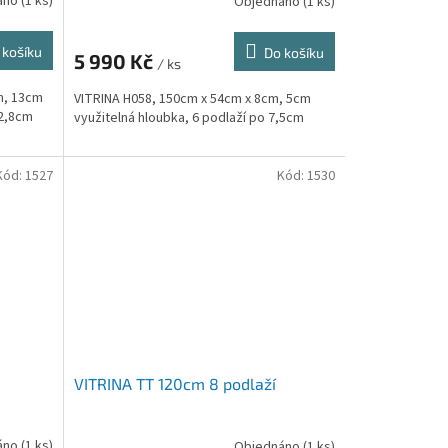
áno
(1 ks)
Objednáno
(1 ks)
 košíku
Do košíku
5 990 Kč
/ ks
m, 13cm
VITRINA H058, 150cm x 54cm x 8cm, 5cm
12,8cm
využitelná hloubka, 6 podlaží po 7,5cm
Kód:
1527
Kód:
1530
VITRINA TT 120cm 8 podlaží
áno
(1 ks)
Objednáno
(1 ks)