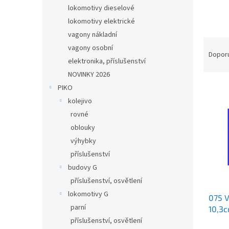
n
lokomotivy dieselové
e
lokomotivy elektrické
l
vagony nákladní
Ř
vagony osobní
a
Dopor
elektronika, příslušenství
z
NOVINKY 2026
e
V
n
PIKO
ý
í
kolejivo
p
p
rovné
i
r
oblouky
s
o
výhybky
p
d
r
u
příslušenství
o
k
budovy G
d
t
příslušenství, osvětlení
u
ů
lokomotivy G
075 V
k
parní
10,3c
t
podla
příslušenství, osvětlení
ů