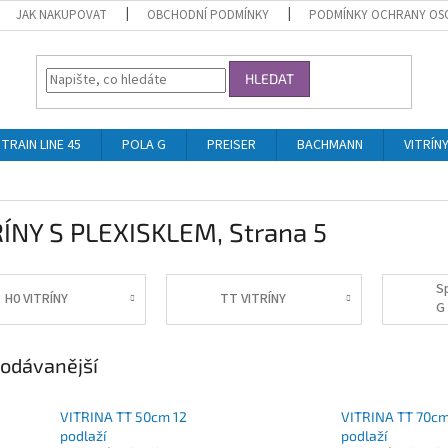
JAK NAKUPOVAT
OBCHODNÍ PODMÍNKY
PODMÍNKY OCHRANY OS
HLEDAT
TRAIN LINE 45
POLA G
PREISER
BACHMANN
VITRÍN
RÍNY S PLEXISKLEM
, Strana 5
S
H0 VITRÍNY
TT VITRÍNY
G
V
odávanější
VITRINA TT 50cm 12
VITRINA TT 70cm
podlaží
podlaží