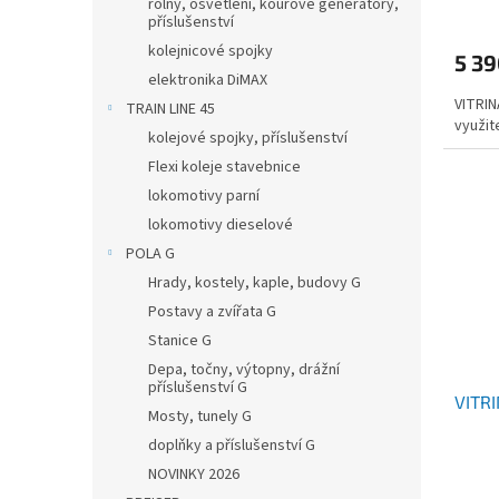
rolny, osvětlení, kouřové generátory,
příslušenství
kolejnicové spojky
5 3
elektronika DiMAX
VITRIN
TRAIN LINE 45
využit
kolejové spojky, příslušenství
Flexi koleje stavebnice
lokomotivy parní
lokomotivy dieselové
POLA G
Hrady, kostely, kaple, budovy G
Postavy a zvířata G
Stanice G
Depa, točny, výtopny, drážní
příslušenství G
VITRI
Mosty, tunely G
doplňky a příslušenství G
NOVINKY 2026