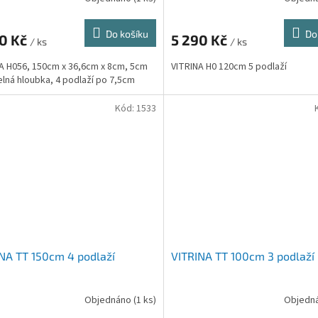
Do košíku
Do
90 Kč
5 290 Kč
/ ks
/ ks
A H056, 150cm x 36,6cm x 8cm, 5cm
VITRINA H0 120cm 5 podlaží
elná hloubka, 4 podlaží po 7,5cm
Kód:
1533
NA TT 150cm 4 podlaží
VITRINA TT 100cm 3 podlaží
Objednáno
(1 ks)
Objedn