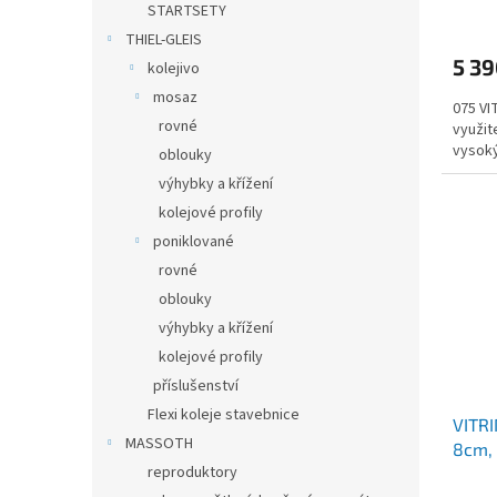
STARTSETY
THIEL-GLEIS
5 3
kolejivo
mosaz
075 VI
rovné
využit
vysok
oblouky
výhybky a křížení
kolejové profily
poniklované
rovné
oblouky
výhybky a křížení
kolejové profily
příslušenství
Flexi koleje stavebnice
VITRI
MASSOTH
8cm, 
reproduktory
podla