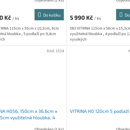
Objednáno
(1 ks)
Objedn
Do košíku
Do
90 Kč
5 990 Kč
/ ks
/ ks
TRINA 115cm x 55cm x 10,3cm, 8cm
083 VITRINA 115cm x 58cm x 15,3c
elná hloubka , 5 podlaží po 9,4cm
využitelná hloubka , 4 podlaží po 
ých
vysokých
Kód:
1524
NA H056, 150cm x 36,6cm x
VITRINA H0 120cm 5 podlaží
5cm využitelná hloubka, 4
ží po 7,5cm
Objednáno
(1 ks)
Objedn