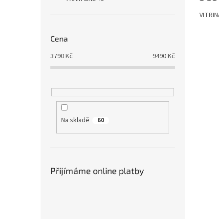
VITRIN
Cena
3790
Kč
9490
Kč
Na skladě
60
Přijímáme online platby