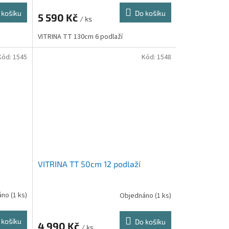
 košíku
Do košíku
5 590 Kč
/ ks
VITRINA TT 130cm 6 podlaží
Kód:
1545
Kód:
1548
VITRINA TT 50cm 12 podlaží
áno
(1 ks)
Objednáno
(1 ks)
 košíku
Do košíku
4 990 Kč
/ ks