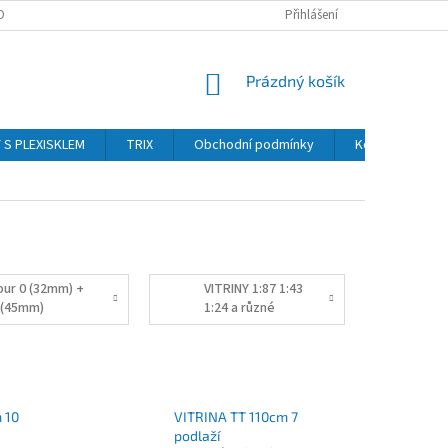
OBNÍCH ÚDAJŮ
Přihlášení
NÁKUPNÍ
Prázdný košík
KOŠÍK
Y S PLEXISKLEM
TRIX
Obchodní podmínky
Kontakty
pur 0 (32mm) +
VITRINY 1:87 1:43
 (45mm)
1:24 a různé
ITRÍNY
 10
VITRINA TT 110cm 7
podlaží