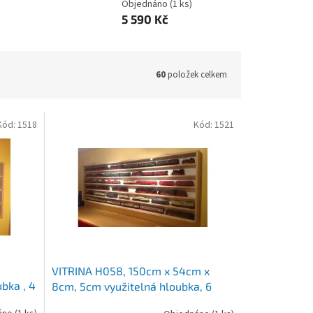
Objednáno
(1 ks)
5 590 Kč
60
položek celkem
Kód:
1518
Kód:
1521
VITRINA H058, 150cm x 54cm x
bka , 4
8cm, 5cm využitelná hloubka, 6
podlaží po 7,5cm