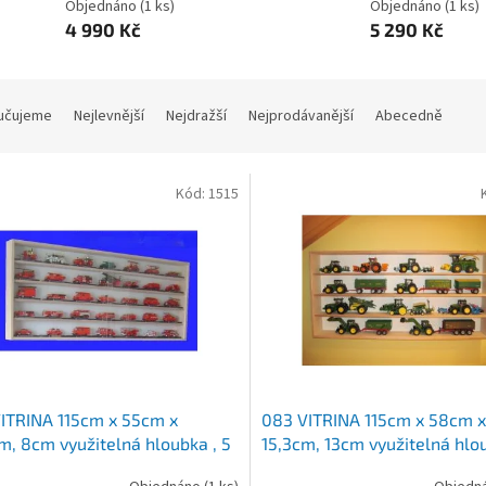
Objednáno
(1 ks)
Objednáno
(1 ks)
4 990 Kč
5 290 Kč
učujeme
Nejlevnější
Nejdražší
Nejprodávanější
Abecedně
Kód:
1515
ITRINA 115cm x 55cm x
083 VITRINA 115cm x 58cm x
m, 8cm využitelná hloubka , 5
15,3cm, 13cm využitelná hlou
ží po 9,4cm vysokých
podlaží po 12,8cm vysokých