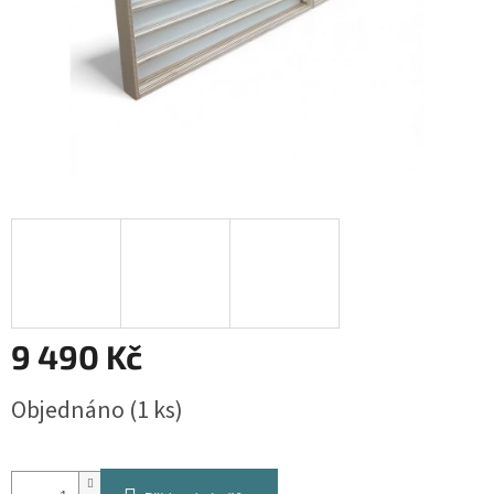
9 490 Kč
Měrná
Objednáno
(1 ks)
cena: