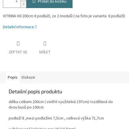
Přidat do košíku
VITRINA H0 200cm 8 podlaží, ze 2 modulů (
na foto je varianta 6 podlaží)
Detailní informace
ZEPTAT SE
SDÍLET
Popis
Diskuze
Detailní popis produktu
délka celkem 200cm ( vnitřní využitelná 197cm) rozdělená do
dvou kusů po 100cm
podlaží 8 ,mezi podlažími 7,5cm , celková výška 71,7cm