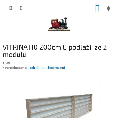
Přejít
NÁKUP
na
obsah
KOŠÍK
VITRINA H0 200cm 8 podlaží, ze 2
modulů
1056
Průměrné
Neohodnoceno
Podrobnosti hodnocení
hodnocení
produktu
je
0,0
z
5
hvězdiček.