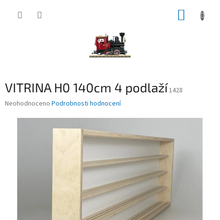
Přejít
NÁKUP
na
obsah
KOŠÍK
VITRINA H0 140cm 4 podlaží
1428
Průměrné
Neohodnoceno
Podrobnosti hodnocení
hodnocení
produktu
je
0,0
z
5
hvězdiček.