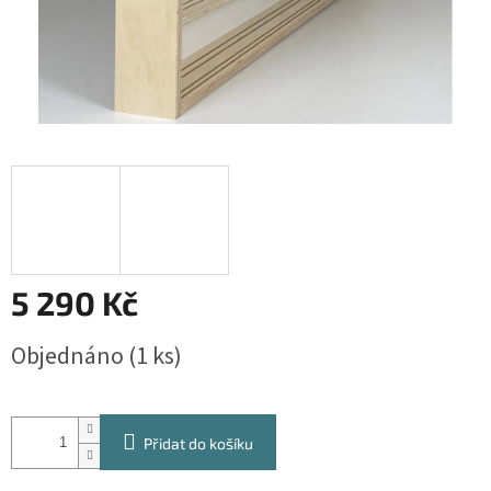
5 290 Kč
Měrná
Objednáno
(1 ks)
cena:
Přidat do košíku