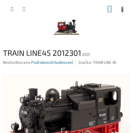
Přejít
NÁKUP
na
obsah
KOŠÍK
TRAIN LINE45 2012301
2025
Průměrné
Neohodnoceno
Podrobnosti hodnocení
Značka:
TRAIN LINE 45
hodnocení
produktu
je
0,0
z
5
hvězdiček.