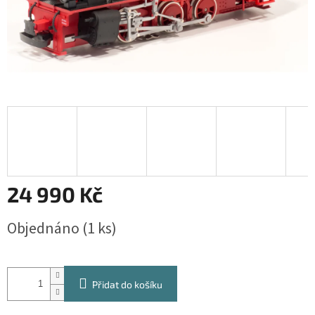
24 990 Kč
Měrná
Objednáno
(1 ks)
cena:
Přidat do košíku