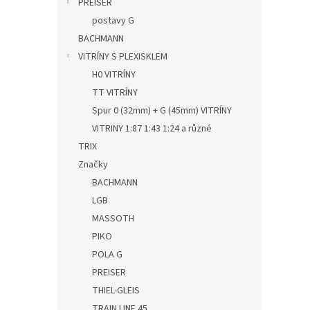
PREISER
postavy G
BACHMANN
VITRÍNY S PLEXISKLEM
H0 VITRÍNY
TT VITRÍNY
Spur 0 (32mm) + G (45mm) VITRÍNY
VITRINY 1:87 1:43 1:24 a různé
TRIX
Značky
BACHMANN
LGB
MASSOTH
PIKO
POLA G
PREISER
THIEL-GLEIS
TRAIN LINE 45