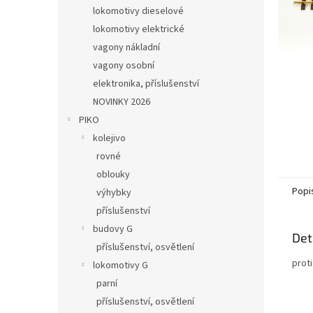
n
lokomotivy dieselové
e
lokomotivy elektrické
l
vagony nákladní
vagony osobní
elektronika, příslušenství
NOVINKY 2026
PIKO
kolejivo
rovné
oblouky
Popi
výhybky
příslušenství
budovy G
Det
příslušenství, osvětlení
prot
lokomotivy G
parní
příslušenství, osvětlení