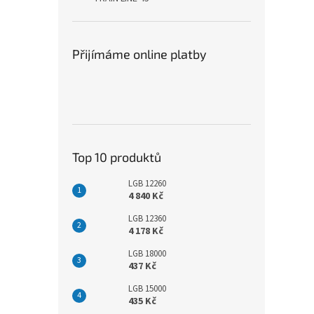
Přijímáme online platby
Top 10 produktů
LGB 12260
4 840 Kč
LGB 12360
4 178 Kč
LGB 18000
437 Kč
LGB 15000
435 Kč