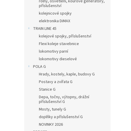
rolny, osvětlení, kouřové generátory,
příslušenství
kolejnicové spojky
elektronika DiMAX
TRAIN LINE 45
kolejové spojky, příslušenství
Flexi koleje stavebnice
lokomotivy parní
lokomotivy dieselové
POLA G
Hrady, kostely, kaple, budovy G
Postavy a zvířata G
Stanice G
Depa, točny, výtopny, drážní
příslušenství G
Mosty, tunely G
doplňky a příslušenství G
NOVINKY 2026