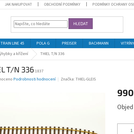
JAK NAKUPOVAT
OBCHODNÍ PODMÍNKY
PODMÍNKY OCHRANY OS
HLEDAT
TRAIN LINE 45
POLA G
PREISER
BACHMANN
VITRÍN
ýhybky a křížení
THIEL T/N 336
EL T/N 336
1837
né
noceno
Podrobnosti hodnocení
Značka:
THIEL-GLEIS
ní
990
u
Měrná
Obje
cena:
ek.