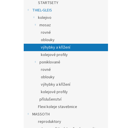
STARTSETY
THIEL-GLEIS
kolejivo
mosaz
rovné
oblouky
výhybky a křížení
kolejové profily
poniklované
rovné
oblouky
výhybky a křížení
kolejové profily
příslušenství
Flexi koleje stavebnice
MASSOTH
reproduktory