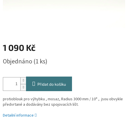
1 090 Kč
Měrná
Objednáno
(1 ks)
cena:
Přidat do košíku
protioblouk pro výhybku , mosaz, Radius 3000 mm / 10° , jsou obvykle
předvrtané a dodávány bez spojovacích lišt.
Detailní informace