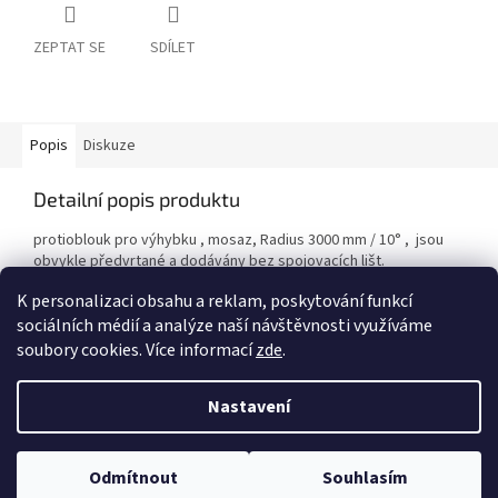
ZEPTAT SE
SDÍLET
Popis
Diskuze
Detailní popis produktu
protioblouk pro výhybku , mosaz, Radius 3000 mm / 10° , jsou
obvykle předvrtané a dodávány bez spojovacích lišt.
K personalizaci obsahu a reklam, poskytování funkcí
sociálních médií a analýze naší návštěvnosti využíváme
Z
soubory cookies. Více informací
zde
.
á
Vytvořil Shoptet
p
Nastavení
a
t
Copyright 2026
PROCAR.CZ
. Všechna práva vyhrazena.
Upravit
í
Odmítnout
Souhlasím
nastavení cookies