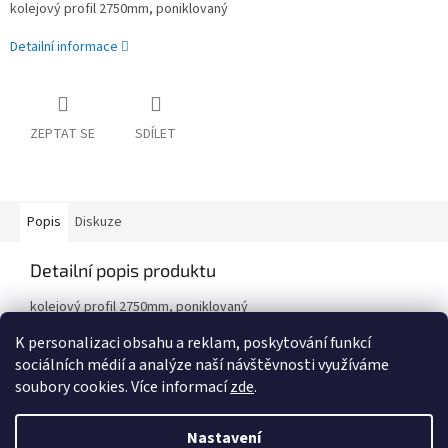
kolejový profil 2750mm, poniklovaný
Detailní informace
ZEPTAT SE
SDÍLET
Popis
Diskuze
Detailní popis produktu
kolejový profil 2750mm, poniklovaný
K personalizaci obsahu a reklam, poskytování funkcí
sociálních médií a analýze naší návštěvnosti využíváme
Z
soubory cookies. Více informací
zde
.
á
Vytvořil Shoptet
p
Nastavení