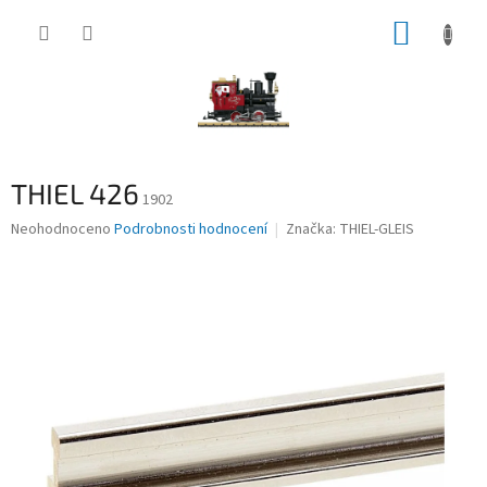
Přejít
NÁKUP
na
obsah
KOŠÍK
THIEL 426
1902
Průměrné
Neohodnoceno
Podrobnosti hodnocení
Značka:
THIEL-GLEIS
hodnocení
produktu
je
0,0
z
5
hvězdiček.