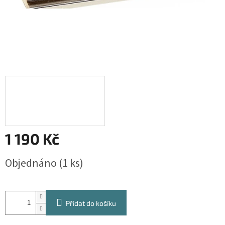
1 190 Kč
Měrná
Objednáno
(1 ks)
cena:
Přidat do košíku