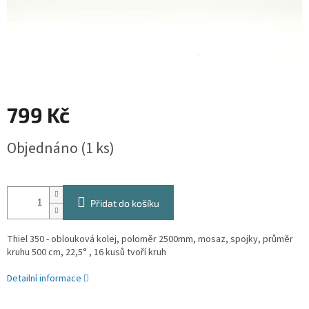
799 Kč
Měrná
Objednáno
(1 ks)
cena:
Přidat do košíku
Thiel 350 - oblouková kolej, poloměr 2500mm, mosaz, spojky, průměr
kruhu 500 cm, 22,5° , 16 kusů tvoří kruh
Detailní informace