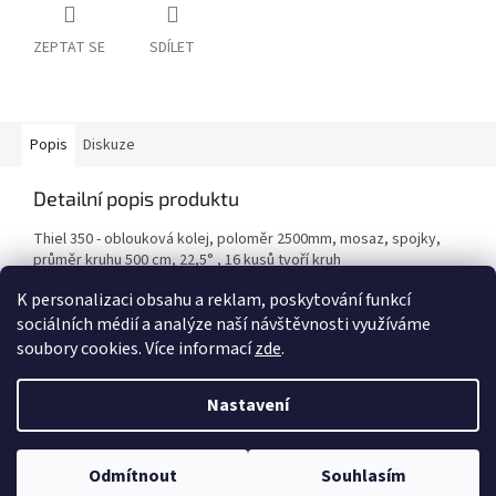
ZEPTAT SE
SDÍLET
Popis
Diskuze
Detailní popis produktu
Thiel 350 - oblouková kolej, poloměr 2500mm, mosaz, spojky,
průměr kruhu 500 cm, 22,5° , 16 kusů tvoří kruh
K personalizaci obsahu a reklam, poskytování funkcí
sociálních médií a analýze naší návštěvnosti využíváme
Z
soubory cookies. Více informací
zde
.
á
Vytvořil Shoptet
p
Nastavení
a
t
Copyright 2026
PROCAR.CZ
. Všechna práva vyhrazena.
Upravit
í
Odmítnout
Souhlasím
nastavení cookies