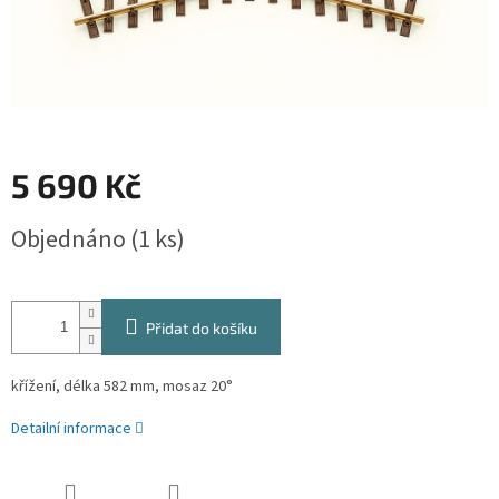
5 690 Kč
Měrná
Objednáno
(1 ks)
cena:
Přidat do košíku
křížení, délka 582 mm, mosaz 20°
Detailní informace