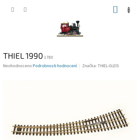
Přejít
NÁKUP
na
obsah
KOŠÍK
THIEL 1990
1780
Průměrné
Neohodnoceno
Podrobnosti hodnocení
Značka:
THIEL-GLEIS
hodnocení
produktu
je
0,0
z
5
hvězdiček.