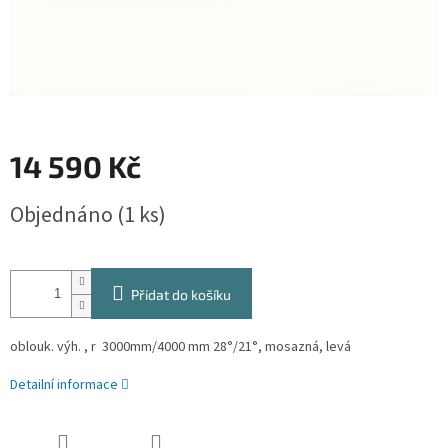
14 590 Kč
Měrná
Objednáno
(1 ks)
cena:
Přidat do košíku
oblouk. výh. , r 3000mm/4000 mm 28°/21°, mosazná, levá
Detailní informace