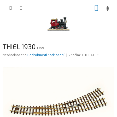
Přejít
NÁKUP
na
obsah
KOŠÍK
THIEL 1930
1759
Průměrné
Neohodnoceno
Podrobnosti hodnocení
Značka:
THIEL-GLEIS
hodnocení
produktu
je
0,0
z
5
hvězdiček.