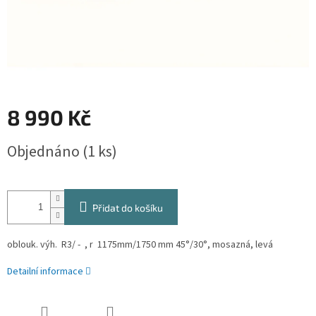
8 990 Kč
Měrná
Objednáno
(1 ks)
cena:
Přidat do košíku
oblouk. výh. R3/ - , r 1175mm/1750 mm 45°/30°, mosazná, levá
Detailní informace