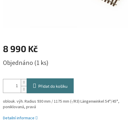
8 990 Kč
Měrná
Objednáno
(1 ks)
cena:
Přidat do košíku
oblouk. výh. Radius 930 mm / 1175 mm (-/R3) Längenwinkel 54°/45°,
poniklovaná, pravá
Detailní informace