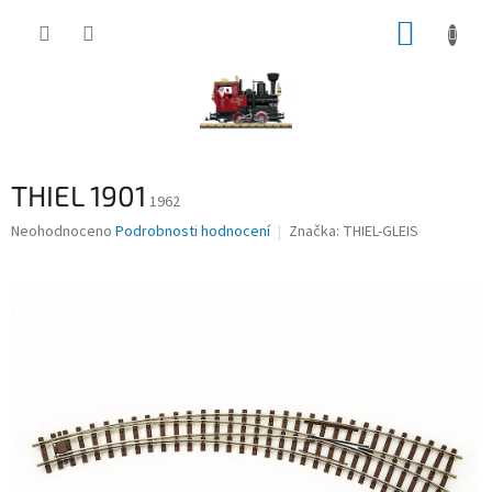
Přejít
NÁKUP
na
obsah
KOŠÍK
THIEL 1901
1962
Průměrné
Neohodnoceno
Podrobnosti hodnocení
Značka:
THIEL-GLEIS
hodnocení
produktu
je
0,0
z
5
hvězdiček.