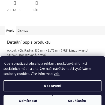
ZEPTAT SE
SDÍLET
Popis
Diskuze
Detailní popis produktu
oblouk. výh. Radius 930 mm / 1175 mm (-/R3) Längenwinkel
54°/45°, poniklovaná, pravá
K personalizaci obsahu a reklam, poskytování funkcí
sociálních médií a analýze naší návštěvnosti využíváme
Z
soubory cookies. Více informací
zde
.
á
Vytvořil Shoptet
p
Nastavení
a
t
Copyright 2026
PROCAR.CZ
. Všechna práva vyhrazena.
Upravit
í
Odmítnout
Souhlasím
nastavení cookies