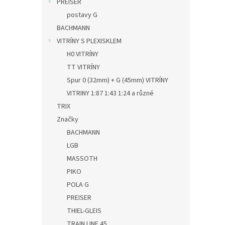
PREISER
postavy G
BACHMANN
VITRÍNY S PLEXISKLEM
H0 VITRÍNY
TT VITRÍNY
Spur 0 (32mm) + G (45mm) VITRÍNY
VITRINY 1:87 1:43 1:24 a různé
TRIX
Značky
BACHMANN
LGB
MASSOTH
PIKO
POLA G
PREISER
THIEL-GLEIS
TRAIN LINE 45