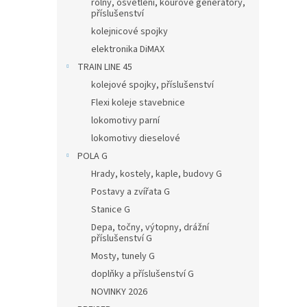
rolny, osvětlení, kouřové generátory,
příslušenství
kolejnicové spojky
elektronika DiMAX
TRAIN LINE 45
kolejové spojky, příslušenství
Flexi koleje stavebnice
lokomotivy parní
lokomotivy dieselové
POLA G
Hrady, kostely, kaple, budovy G
Postavy a zvířata G
Stanice G
Depa, točny, výtopny, drážní
příslušenství G
Mosty, tunely G
doplňky a příslušenství G
NOVINKY 2026