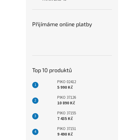
Přijímáme online platby
Top 10 produktů
PIKO 02412
5 990 Kč
PIKO 37126
10 890 Kč
PIKO 37155
7 435 Kč
PIKO 37151
9 490 Kč