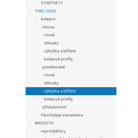
STARTSETY
THIEL-GLEIS
kolejivo
mosaz
rovné
oblouky
výhybky a křížení
kolejové profily
poniklované
rovné
oblouky
výhybky a křížení
kolejové profily
příslušenství
Flexi koleje stavebnice
MASSOTH
reproduktory