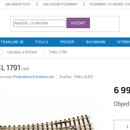
JAK NAKUPOVAT
OBCHODNÍ PODMÍNKY
PODMÍNKY OCHRANY OS
HLEDAT
TRAIN LINE 45
POLA G
PREISER
BACHMANN
VITRÍN
výhybky a křížení
THIEL 1791
L 1791
1935
né
noceno
Podrobnosti hodnocení
Značka:
THIEL-GLEIS
ní
6 9
u
Měrná
Obje
cena:
ek.