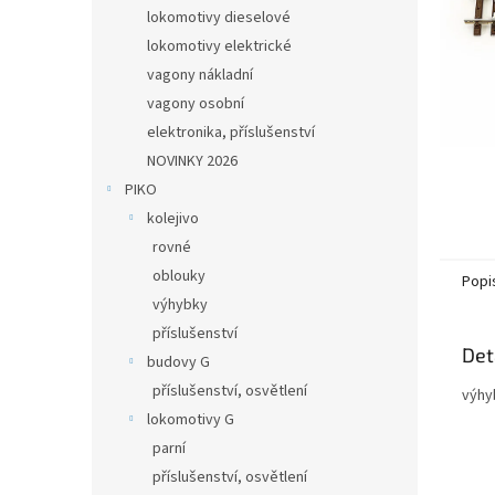
n
lokomotivy dieselové
e
lokomotivy elektrické
l
vagony nákladní
vagony osobní
elektronika, příslušenství
NOVINKY 2026
PIKO
kolejivo
rovné
oblouky
Popi
výhybky
příslušenství
Det
budovy G
příslušenství, osvětlení
výhy
lokomotivy G
parní
příslušenství, osvětlení