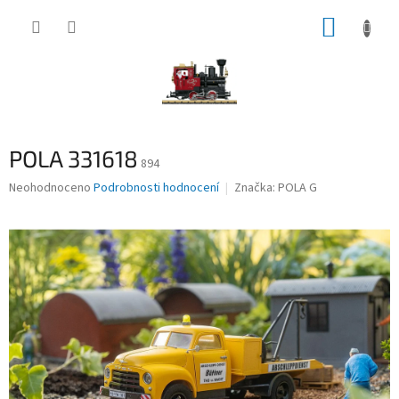
Přejít
NÁKUP
na
obsah
KOŠÍK
POLA 331618
894
Průměrné
Neohodnoceno
Podrobnosti hodnocení
Značka:
POLA G
hodnocení
produktu
je
0,0
z
5
hvězdiček.