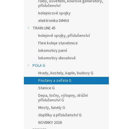
rolny, osvětlení, kouřové generátory,
příslušenství
kolejnicové spojky
elektronika DiMAX
TRAIN LINE 45
kolejové spojky, příslušenství
Flexi koleje stavebnice
lokomotivy parní
lokomotivy dieselové
POLA G
Hrady, kostely, kaple, budovy G
Postavy a zvířata G
Stanice G
Depa, točny, výtopny, drážní
příslušenství G
Mosty, tunely G
doplňky a příslušenství G
NOVINKY 2026