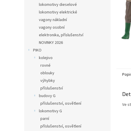
n
lokomotivy dieselové
e
lokomotivy elektrické
l
vagony nákladní
vagony osobní
elektronika, příslušenství
NOVINKY 2026
PIKO
kolejivo
rovné
oblouky
Popi
výhybky
příslušenství
Det
budovy G
příslušenství, osvětlení
Ve st
lokomotivy G
parní
příslušenství, osvětlení