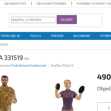
JAK NAKUPOVAT
OBCHODNÍ PODMÍNKY
PODMÍNKY OCHRANY OS
HLEDAT
TRAIN LINE 45
POLA G
PREISER
BACHMANN
VITRÍN
31519
A 331519
780
né
noceno
Podrobnosti hodnocení
Značka:
POLA G
ní
490
u
Měrná
Obje
cena:
ek.