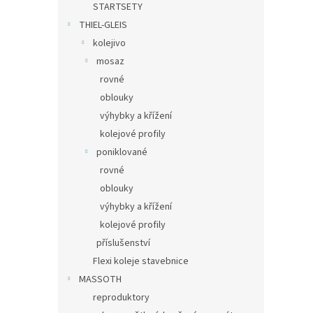
STARTSETY
THIEL-GLEIS
kolejivo
mosaz
rovné
oblouky
výhybky a křížení
kolejové profily
poniklované
rovné
oblouky
výhybky a křížení
kolejové profily
příslušenství
Flexi koleje stavebnice
MASSOTH
reproduktory