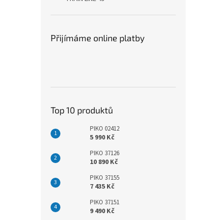
Přijímáme online platby
Top 10 produktů
PIKO 02412
5 990 Kč
PIKO 37126
10 890 Kč
PIKO 37155
7 435 Kč
PIKO 37151
9 490 Kč