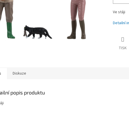
Ve stáji
Detailní 
TISK
s
Diskuze
ailní popis produktu
áji