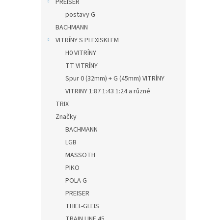
PREISER
postavy G
BACHMANN
VITRÍNY S PLEXISKLEM
H0 VITRÍNY
TT VITRÍNY
Spur 0 (32mm) + G (45mm) VITRÍNY
VITRINY 1:87 1:43 1:24 a různé
TRIX
Značky
BACHMANN
LGB
MASSOTH
PIKO
POLA G
PREISER
THIEL-GLEIS
TRAIN LINE 45