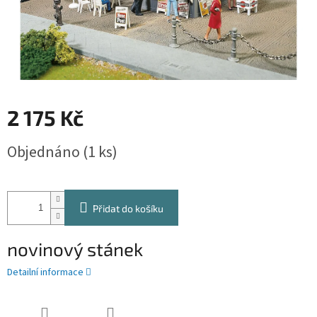
2 175 Kč
Měrná
Objednáno
(1 ks)
cena:
Přidat do košíku
novinový stánek
Detailní informace