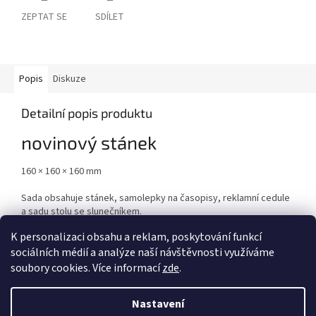
ZEPTAT SE
SDÍLET
Popis
Diskuze
Detailní popis produktu
novinový stánek
160 × 160 × 160 mm
Sada obsahuje stánek, samolepky na časopisy, reklamní cedule
a sadu stolu se slunečníkem.
K personalizaci obsahu a reklam, poskytování funkcí
sociálních médií a analýze naší návštěvnosti využíváme
Z
soubory cookies. Více informací
zde
.
á
Vytvořil Shoptet
p
Nastavení
a