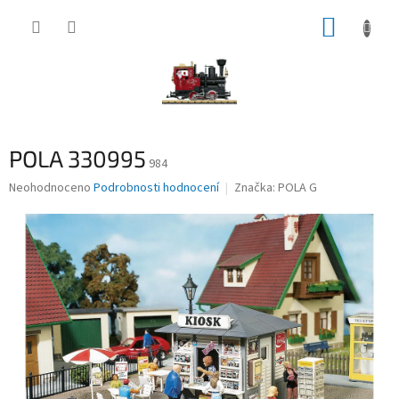
Přejít
NÁKUP
na
obsah
KOŠÍK
POLA 330995
984
Průměrné
Neohodnoceno
Podrobnosti hodnocení
Značka:
POLA G
hodnocení
produktu
je
0,0
z
5
hvězdiček.