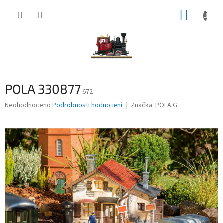
Přejít
NÁKUP
na
obsah
KOŠÍK
POLA 330877
672
Průměrné
Neohodnoceno
Podrobnosti hodnocení
Značka:
POLA G
hodnocení
produktu
je
0,0
z
5
hvězdiček.