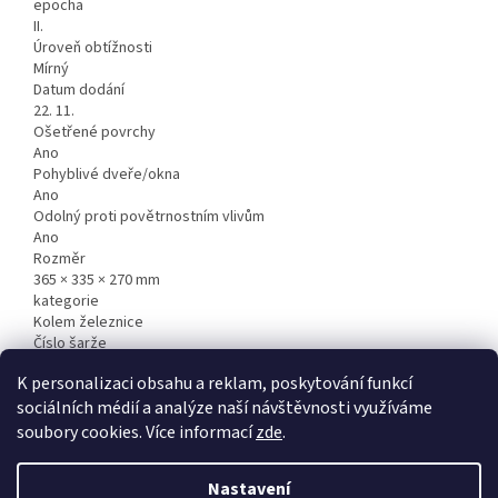
epocha
II.
Úroveň obtížnosti
Mírný
Datum dodání
22. 11.
Ošetřené povrchy
Ano
Pohyblivé dveře/okna
Ano
Odolný proti povětrnostním vlivům
Ano
Rozměr
365 × 335 × 270 mm
kategorie
Kolem železnice
Číslo šarže
4003261308775
K personalizaci obsahu a reklam, poskytování funkcí
sociálních médií a analýze naší návštěvnosti využíváme
Z
soubory cookies. Více informací
zde
.
á
Vytvořil Shoptet
p
Nastavení