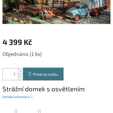
4 399 Kč
Měrná
Objednáno
(1 ks)
cena:
Přidat do košíku
Strážní domek s osvětlením
Detailní informace