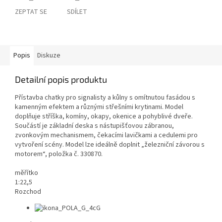
ZEPTAT SE
SDÍLET
Popis
Diskuze
Detailní popis produktu
Přístavba chatky pro signalisty a kůlny s omítnutou fasádou s
kamenným efektem a různými střešními krytinami. Model
doplňuje stříška, komíny, okapy, okenice a pohyblivé dveře.
Součástí je základní deska s nástupišťovou zábranou,
zvonkovým mechanismem, čekacími lavičkami a cedulemi pro
vytvoření scény. Model lze ideálně doplnit „železniční závorou ​​s
motorem“, položka č. 330870.
měřítko
1:22,5
Rozchod
G