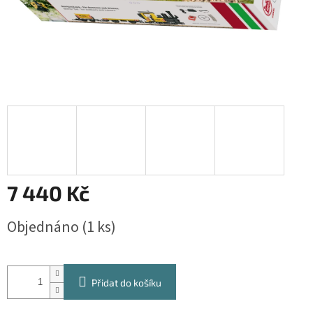
7 440 Kč
Měrná
Objednáno
(1 ks)
cena:
Přidat do košíku