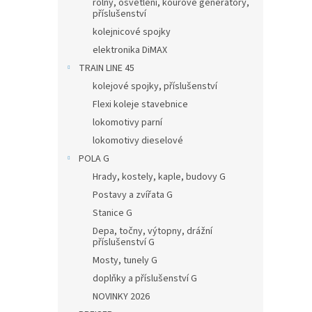
rolny, osvětlení, kouřové generátory,
příslušenství
kolejnicové spojky
elektronika DiMAX
TRAIN LINE 45
kolejové spojky, příslušenství
Flexi koleje stavebnice
lokomotivy parní
lokomotivy dieselové
POLA G
Hrady, kostely, kaple, budovy G
Postavy a zvířata G
Stanice G
Depa, točny, výtopny, drážní
příslušenství G
Mosty, tunely G
doplňky a příslušenství G
NOVINKY 2026