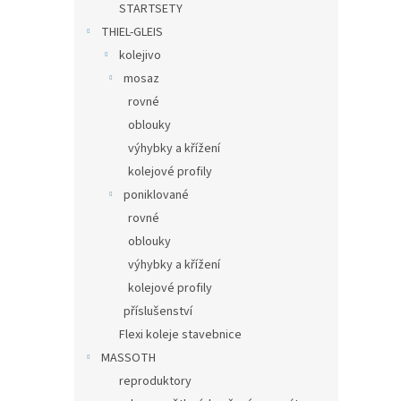
STARTSETY
THIEL-GLEIS
kolejivo
mosaz
rovné
oblouky
výhybky a křížení
kolejové profily
poniklované
rovné
oblouky
výhybky a křížení
kolejové profily
příslušenství
Flexi koleje stavebnice
MASSOTH
reproduktory