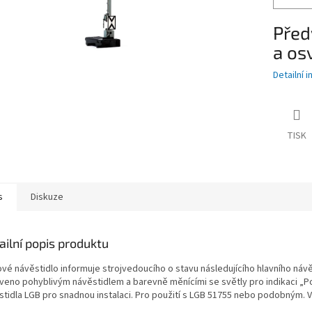
Před
a os
Detailní 
TISK
s
Diskuze
ailní popis produktu
vé návěstidlo informuje strojvedoucího o stavu následujícího hlavního návě
veno pohyblivým návěstidlem a barevně měnícími se světly pro indikaci „Pokr
stidla LGB pro snadnou instalaci. Pro použití s ​​LGB 51755 nebo podobným.