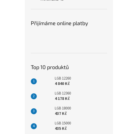
Přijímáme online platby
Top 10 produktů
LGB 12260
4 840 Kč
LGB 12360
4 178 Kč
LGB 18000
437 Kč
LGB 15000
435 Kč