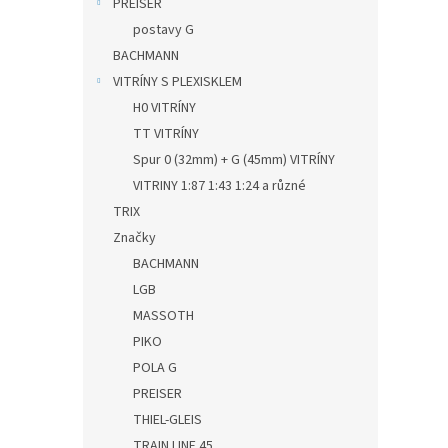
PREISER
postavy G
BACHMANN
VITRÍNY S PLEXISKLEM
H0 VITRÍNY
TT VITRÍNY
Spur 0 (32mm) + G (45mm) VITRÍNY
VITRINY 1:87 1:43 1:24 a různé
TRIX
Značky
BACHMANN
LGB
MASSOTH
PIKO
POLA G
PREISER
THIEL-GLEIS
TRAIN LINE 45