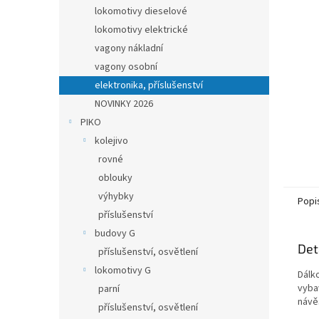
n
lokomotivy dieselové
e
lokomotivy elektrické
l
vagony nákladní
vagony osobní
elektronika, příslušenství
NOVINKY 2026
PIKO
kolejivo
rovné
oblouky
výhybky
Popi
příslušenství
budovy G
Det
příslušenství, osvětlení
lokomotivy G
Dálko
vyba
parní
návě
příslušenství, osvětlení