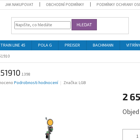
JAK NAKUPOVAT
OBCHODNÍ PODMÍNKY
PODMÍNKY OCHRANY OS
HLEDAT
TRAIN LINE 45
POLA G
PREISER
BACHMANN
VITRÍN
51910
 51910
1398
né
noceno
Podrobnosti hodnocení
Značka:
LGB
ní
2 6
u
Měrná
Obje
cena:
ek.