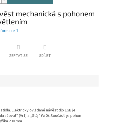
věst mechanická s pohonem
větlením
informace
ZEPTAT SE
SDÍLET
stidla. Elektricky ovládané návěstidlo LGB je
ačovat“ (Vr1) a „Stůj“ (Vr0). Součástí je pohon
 Výška 230 mm.