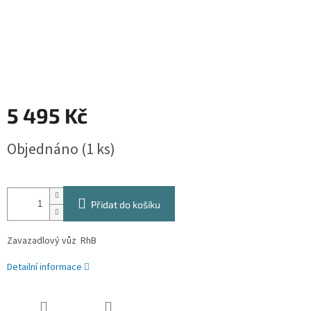
5 495 Kč
Měrná
Objednáno
(1 ks)
cena:
Přidat do košíku
Zavazadlový vůz RhB
Detailní informace