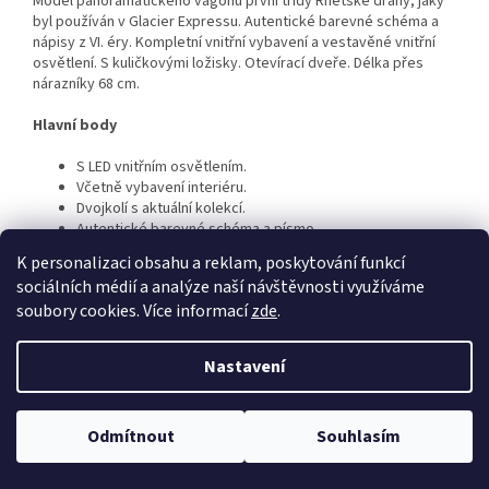
Model panoramatického vagónu první třídy Rhétské dráhy, jaký
byl používán v Glacier Expressu. Autentické barevné schéma a
nápisy z VI. éry. Kompletní vnitřní vybavení a vestavěné vnitřní
osvětlení. S kuličkovými ložisky. Otevírací dveře. Délka přes
nárazníky 68 cm.
Hlavní body
S LED vnitřním osvětlením.
Včetně vybavení interiéru.
Dvojkolí s aktuální kolekcí.
Autentické barevné schéma a písmo.
K personalizaci obsahu a reklam, poskytování funkcí
sociálních médií a analýze naší návštěvnosti využíváme
Z
soubory cookies. Více informací
zde
.
á
Vytvořil Shoptet
p
Nastavení
a
t
Copyright 2026
PROCAR.CZ
. Všechna práva vyhrazena.
Upravit
í
Odmítnout
Souhlasím
nastavení cookies