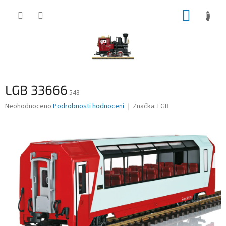
Přejít
NÁKUP
na
obsah
KOŠÍK
LGB 33666
543
Průměrné
Neohodnoceno
Podrobnosti hodnocení
Značka:
LGB
hodnocení
produktu
je
0,0
z
5
hvězdiček.