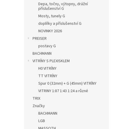
Depa, točny, výtopny, drážní
příslušenství G
Mosty, tunely G
doplňky a příslušenství G
NOVINKY 2026
PREISER
postavy G
BACHMANN
VITRÍNY S PLEXISKLEM
H0 VITRÍNY
TT VITRÍNY
Spur 0 (32mm) + G (45mm) VITRÍNY
VITRINY 1:87 1:43 1:24 a různé
TRIX
Značky
BACHMANN
LGB
MASSOTH