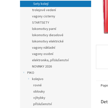
n
Sety kolejí
e
trolejové vedení
l
vagony cisterny
STARTSETY
lokomotivy parní
lokomotivy dieselové
lokomotivy elektrické
vagony nákladní
vagony osobní
elektronika, příslušenství
NOVINKY 2026
PIKO
kolejivo
rovné
Popi
oblouky
výhybky
Det
příslušenství