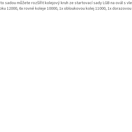
uto sadou můžete rozšířit kolejový kruh ze startovací sady LGB na ovál s v
bku 12000, 6x rovné koleje 10000, 1x obloukovou kolej 11000, 1x dorazovou