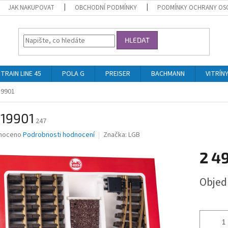
JAK NAKUPOVAT
OBCHODNÍ PODMÍNKY
PODMÍNKY OCHRANY OS
HLEDAT
TRAIN LINE 45
POLA G
PREISER
BACHMANN
VITRÍN
19901
 19901
247
né
noceno
Podrobnosti hodnocení
Značka:
LGB
ní
2 4
u
Měrná
Obje
cena:
ek.