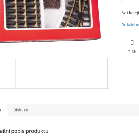
Set kolej
Detailní 
TISK
s
Diskuze
ailní popis produktu