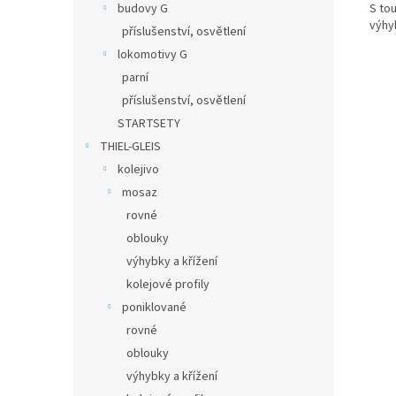
S to
budovy G
výhy
příslušenství, osvětlení
lokomotivy G
parní
příslušenství, osvětlení
STARTSETY
THIEL-GLEIS
kolejivo
mosaz
rovné
oblouky
výhybky a křížení
kolejové profily
poniklované
rovné
oblouky
výhybky a křížení