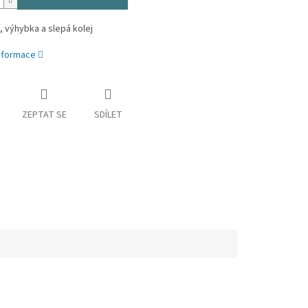
í, výhybka a slepá kolej
informace
ZEPTAT SE
SDÍLET