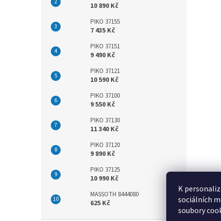
10 890 Kč
PIKO 37155
7 435 Kč
PIKO 37151
9 490 Kč
PIKO 37121
10 590 Kč
PIKO 37100
9 550 Kč
PIKO 37130
11 340 Kč
PIKO 37120
9 890 Kč
PIKO 37125
10 990 Kč
K personaliz
MASSOTH 8444080
sociálních m
625 Kč
soubory cook