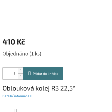
410 Kč
Měrná
Objednáno
(1 ks)
cena:
Přidat do košíku
Oblouková kolej R3 22,5°
Detailní informace