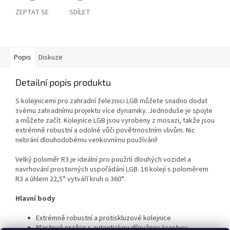
ZEPTAT SE
SDÍLET
Popis
Diskuze
Detailní popis produktu
S kolejnicemi pro zahradní železnici LGB můžete snadno dodat
svému zahradnímu projektu více dynamiky. Jednoduše je spojte
a můžete začít. Kolejnice LGB jsou vyrobeny z mosazi, takže jsou
extrémně robustní a odolné vůči povětrnostním vlivům. Nic
nebrání dlouhodobému venkovnímu používání!
Velký poloměr R3 je ideální pro použití dlouhých vozidel a
navrhování prostorných uspořádání LGB. 16 kolejí s poloměrem
R3 a úhlem 22,5° vytváří kruh o 360°.
Hlavní body
Extrémně robustní a protiskluzové kolejnice
Plastové pražce s autentickou dřevěnou kresbou