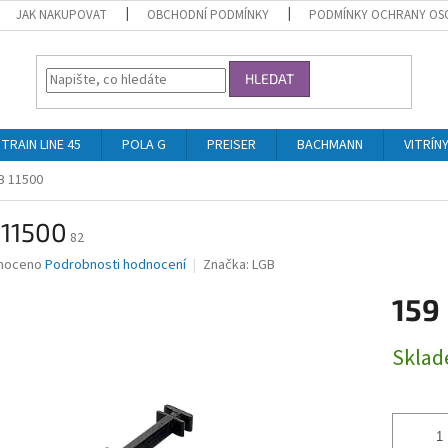
JAK NAKUPOVAT
OBCHODNÍ PODMÍNKY
PODMÍNKY OCHRANY OS
HLEDAT
TRAIN LINE 45
POLA G
PREISER
BACHMANN
VITRÍN
B 11500
 11500
82
né
noceno
Podrobnosti hodnocení
Značka:
LGB
ní
159
u
Měrná
Skla
cena:
ek.