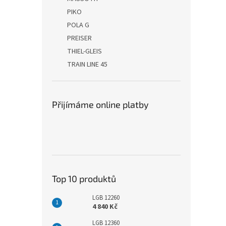
PIKO
POLA G
PREISER
THIEL-GLEIS
TRAIN LINE 45
Přijímáme online platby
Top 10 produktů
LGB 12260
4 840 Kč
LGB 12360