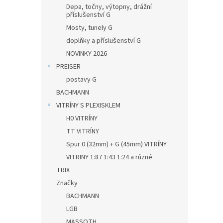
Depa, točny, výtopny, drážní
příslušenství G
Mosty, tunely G
doplňky a příslušenství G
NOVINKY 2026
PREISER
postavy G
BACHMANN
VITRÍNY S PLEXISKLEM
H0 VITRÍNY
TT VITRÍNY
Spur 0 (32mm) + G (45mm) VITRÍNY
VITRINY 1:87 1:43 1:24 a různé
TRIX
Značky
BACHMANN
LGB
MASSOTH