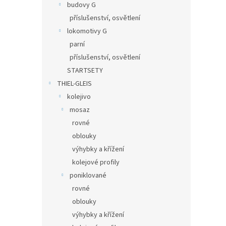
budovy G
příslušenství, osvětlení
lokomotivy G
parní
příslušenství, osvětlení
STARTSETY
THIEL-GLEIS
kolejivo
mosaz
rovné
oblouky
výhybky a křížení
kolejové profily
poniklované
rovné
oblouky
výhybky a křížení