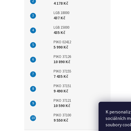
4 178 Kč
LGB 18000
437 Kč
LGB 15000
435 Kč
PIKO 02412
5 990 Kč
PIKO 37126
10 890 Kč
PIKO 37155
7 435 Kč
PIKO 37151
9 490 Kč
PIKO 37121
10 590 Kč
K personaliz
PIKO 37100
sociálních m
9 550 Kč
soubory cook