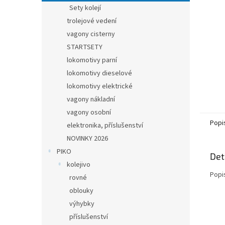
n
Sety kolejí
e
trolejové vedení
l
vagony cisterny
STARTSETY
lokomotivy parní
lokomotivy dieselové
lokomotivy elektrické
vagony nákladní
vagony osobní
Popi
elektronika, příslušenství
NOVINKY 2026
PIKO
Det
kolejivo
Popi
rovné
oblouky
výhybky
příslušenství