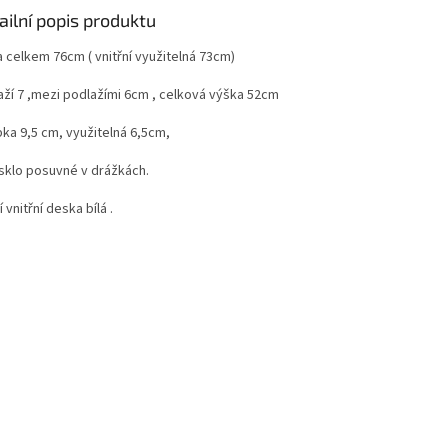
ailní popis produktu
a celkem 76cm ( vnitřní využitelná 73cm)
aží 7 ,mezi podlažími 6cm , celková výška 52cm
bka 9,5 cm, využitelná 6,5cm,
isklo posuvné v drážkách.
 vnitřní deska bílá .