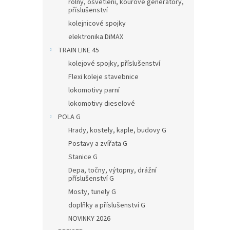
rolny, osvětlení, kouřové generátory,
příslušenství
kolejnicové spojky
elektronika DiMAX
TRAIN LINE 45
kolejové spojky, příslušenství
Flexi koleje stavebnice
lokomotivy parní
lokomotivy dieselové
POLA G
Hrady, kostely, kaple, budovy G
Postavy a zvířata G
Stanice G
Depa, točny, výtopny, drážní
příslušenství G
Mosty, tunely G
doplňky a příslušenství G
NOVINKY 2026