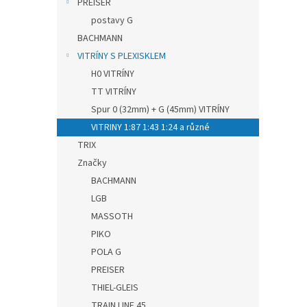
PREISER
postavy G
BACHMANN
VITRÍNY S PLEXISKLEM
H0 VITRÍNY
TT VITRÍNY
Spur 0 (32mm) + G (45mm) VITRÍNY
VITRINY 1:87 1:43 1:24 a různé
TRIX
Značky
BACHMANN
LGB
MASSOTH
PIKO
POLA G
PREISER
THIEL-GLEIS
TRAIN LINE 45