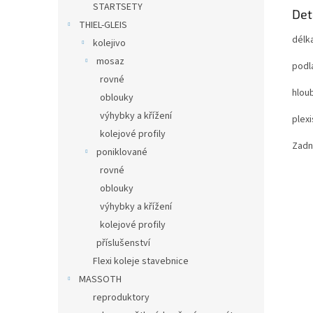
STARTSETY
Det
THIEL-GLEIS
délk
kolejivo
mosaz
podl
rovné
hlou
oblouky
výhybky a křížení
plex
kolejové profily
Zadní
poniklované
rovné
oblouky
výhybky a křížení
kolejové profily
příslušenství
Flexi koleje stavebnice
MASSOTH
reproduktory