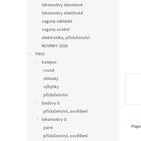
n
lokomotivy dieselové
e
lokomotivy elektrické
l
vagony nákladní
vagony osobní
elektronika, příslušenství
NOVINKY 2026
PIKO
kolejivo
rovné
oblouky
výhybky
příslušenství
budovy G
příslušenství, osvětlení
lokomotivy G
Popi
parní
příslušenství, osvětlení