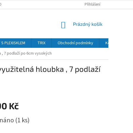
OBNÍCH ÚDAJŮ
Přihlášení
NÁKUPNÍ
Prázdný košík
KOŠÍK
Y S PLEXISKLEM
TRIX
Obchodní podmínky
Kontakty
a , 7 podlaží po 6cm vysokých
užitelná hloubka , 7 podlaží
90 Kč
dnáno
(1 ks)