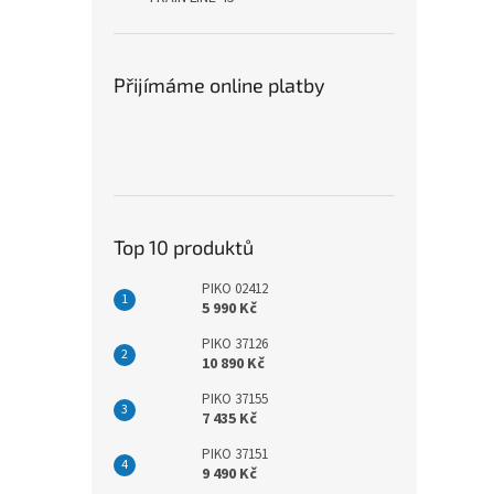
Přijímáme online platby
Top 10 produktů
PIKO 02412
5 990 Kč
PIKO 37126
10 890 Kč
PIKO 37155
7 435 Kč
PIKO 37151
9 490 Kč