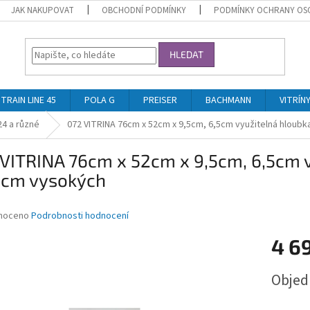
JAK NAKUPOVAT
OBCHODNÍ PODMÍNKY
PODMÍNKY OCHRANY OS
HLEDAT
TRAIN LINE 45
POLA G
PREISER
BACHMANN
VITRÍN
24 a různé
072 VITRINA 76cm x 52cm x 9,5cm, 6,5cm využitelná hloubk
VITRINA 76cm x 52cm x 9,5cm, 6,5cm vy
6cm vysokých
né
noceno
Podrobnosti hodnocení
ní
4 6
u
Měrná
Obje
cena:
ek.