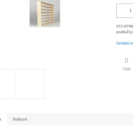
072 VITRI
podlaží 
Detailní 
TISK
s
Diskuze