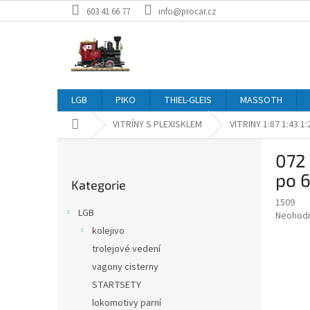
Přejít
603 41 66 77
info@procar.cz
na
obsah
LGB
PIKO
THIEL-GLEIS
MASSOTH
Domů
VITRÍNY S PLEXISKLEM
VITRINY 1:87 1:43 1:
P
072 
o
Přeskočit
s
po 
Kategorie
kategorie
t
1509
r
LGB
Průměr
Neohod
a
hodnoce
kolejivo
n
produkt
trolejové vedení
n
je
í
vagony cisterny
0,0
z
p
STARTSETY
5
a
lokomotivy parní
hvězdič